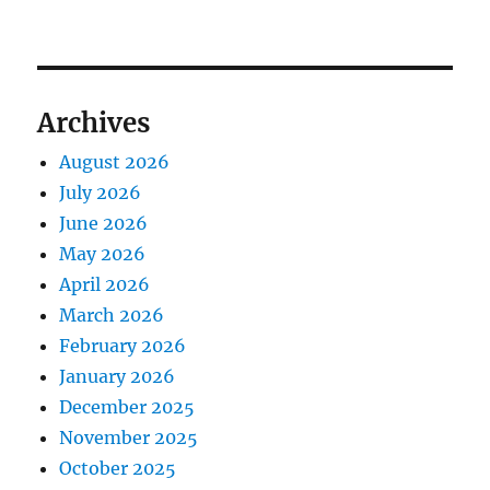
Archives
August 2026
July 2026
June 2026
May 2026
April 2026
March 2026
February 2026
January 2026
December 2025
November 2025
October 2025