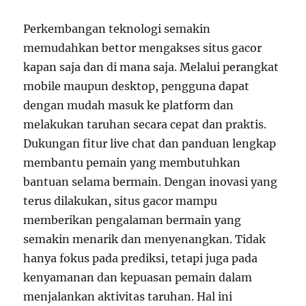
Perkembangan teknologi semakin
memudahkan bettor mengakses situs gacor
kapan saja dan di mana saja. Melalui perangkat
mobile maupun desktop, pengguna dapat
dengan mudah masuk ke platform dan
melakukan taruhan secara cepat dan praktis.
Dukungan fitur live chat dan panduan lengkap
membantu pemain yang membutuhkan
bantuan selama bermain. Dengan inovasi yang
terus dilakukan, situs gacor mampu
memberikan pengalaman bermain yang
semakin menarik dan menyenangkan. Tidak
hanya fokus pada prediksi, tetapi juga pada
kenyamanan dan kepuasan pemain dalam
menjalankan aktivitas taruhan. Hal ini