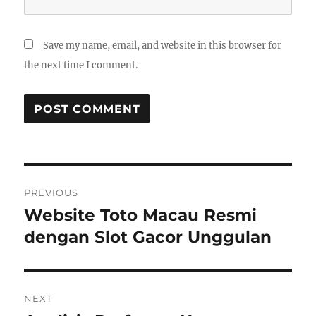
Save my name, email, and website in this browser for
the next time I comment.
Post
PREVIOUS
navigation
Website Toto Macau Resmi
Previous
post:
dengan Slot Gacor Unggulan
NEXT