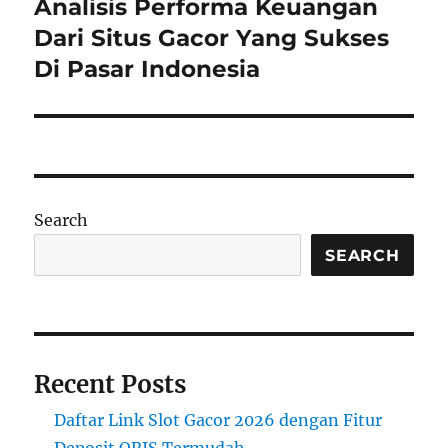
Analisis Performa Keuangan
Next
post:
Dari Situs Gacor Yang Sukses
Di Pasar Indonesia
Search
SEARCH
Recent Posts
Daftar Link Slot Gacor 2026 dengan Fitur