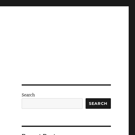
Search
SEARCH