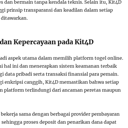
 dan bermain tanpa kendala teknis. Selain itu, Kit4D
gi prinsip transparansi dan keadilan dalam setiap
 ditawarkan.
dan Kepercayaan pada Kit4D
i aspek utama dalam memilih platform togel online.
 hal ini dan menerapkan sistem keamanan terbaik
 data pribadi serta transaksi finansial para pemain.
i enkripsi canggih, Kit4D memastikan bahwa setiap
lam platform terlindungi dari ancaman peretas maupun
4D bekerja sama dengan berbagai provider pembayaran
, sehingga proses deposit dan penarikan dana dapat