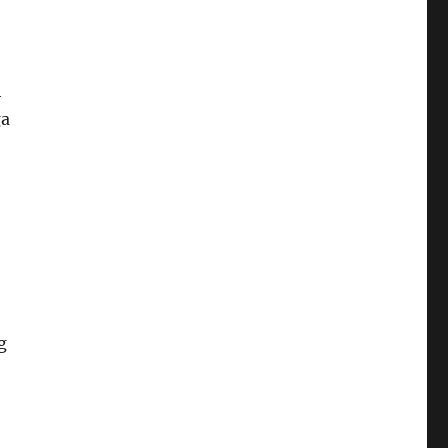
h
ga
g