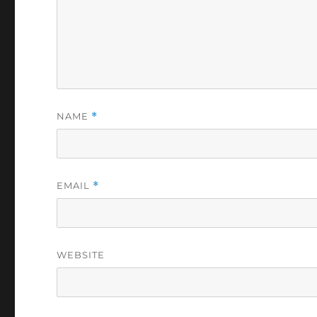
NAME
*
EMAIL
*
WEBSITE