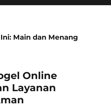
 Ini: Main dan Menang
ogel Online
an Layanan
 Aman