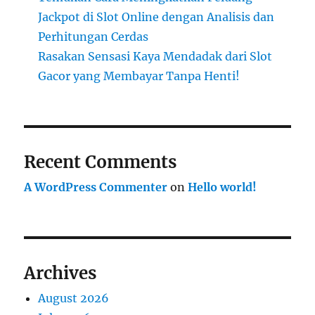
Jackpot di Slot Online dengan Analisis dan
Perhitungan Cerdas
Rasakan Sensasi Kaya Mendadak dari Slot
Gacor yang Membayar Tanpa Henti!
Recent Comments
A WordPress Commenter
on
Hello world!
Archives
August 2026