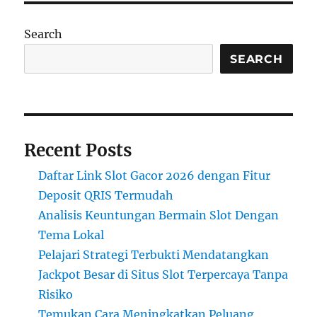
Search
SEARCH
Recent Posts
Daftar Link Slot Gacor 2026 dengan Fitur
Deposit QRIS Termudah
Analisis Keuntungan Bermain Slot Dengan
Tema Lokal
Pelajari Strategi Terbukti Mendatangkan
Jackpot Besar di Situs Slot Terpercaya Tanpa
Risiko
Temukan Cara Meningkatkan Peluang