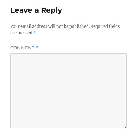
Leave a Reply
Your email address will not be published.
Required fields
are marked
*
COMMENT
*