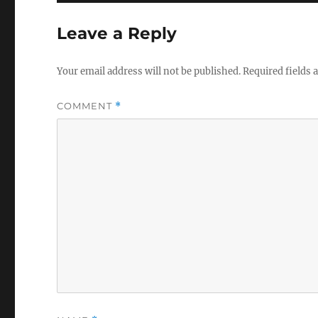
Leave a Reply
Your email address will not be published.
Required fields
COMMENT
*