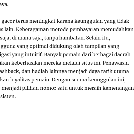
aya.
us gacor terus meningkat karena keunggulan yang tidak
situs lain. Keberagaman metode pembayaran memudahkan
saja, di mana saja, tanpa hambatan. Selain itu,
gguna yang optimal didukung oleh tampilan yang
gasi yang intuitif. Banyak pemain dari berbagai daerah
an keberhasilan mereka melalui situs ini. Penawaran
cashback, dan hadiah lainnya menjadi daya tarik utama
an loyalitas pemain. Dengan semua keunggulan ini,
ap menjadi pilihan nomor satu untuk meraih kemenangan
sisten.