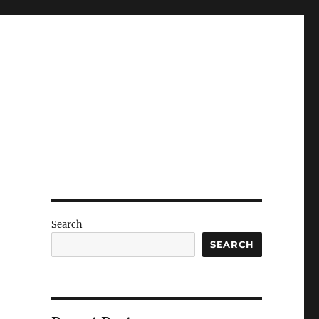
Search
SEARCH