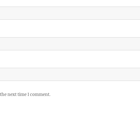
 the next time I comment.