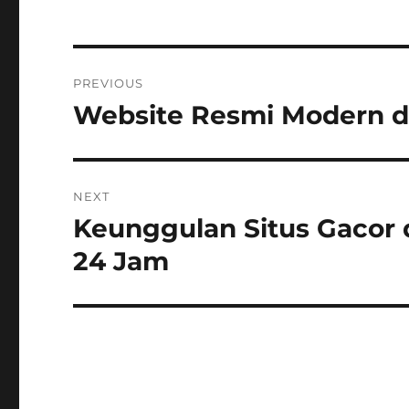
Post
PREVIOUS
navigation
Website Resmi Modern d
Previous
post:
NEXT
Keunggulan Situs Gacor
Next
post:
24 Jam