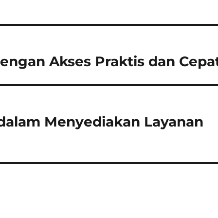
engan Akses Praktis dan Cepa
 dalam Menyediakan Layanan