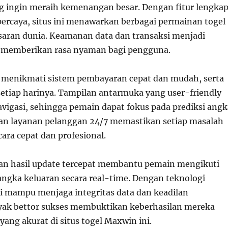
ng ingin meraih kemenangan besar. Dengan fitur lengka
percaya, situs ini menawarkan berbagai permainan togel
asaran dunia. Keamanan data dan transaksi menjadi
, memberikan rasa nyaman bagi pengguna.
 menikmati sistem pembayaran cepat dan mudah, serta
etiap harinya. Tampilan antarmuka yang user-friendly
gasi, sehingga pemain dapat fokus pada prediksi angk
an layanan pelanggan 24/7 memastikan setiap masalah
cara cepat dan profesional.
 dan hasil update tercepat membantu pemain mengikuti
gka keluaran secara real-time. Dengan teknologi
ini mampu menjaga integritas data dan keadilan
yak bettor sukses membuktikan keberhasilan mereka
 yang akurat di situs togel Maxwin ini.