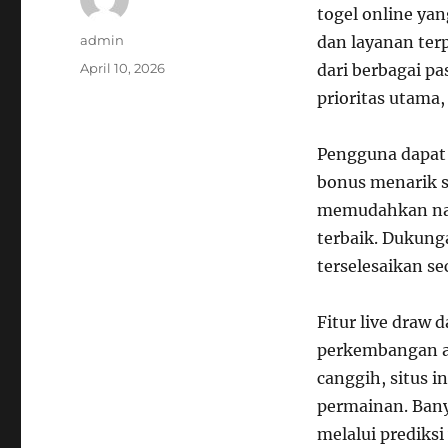
togel online ya
Author
admin
dan layanan ter
Posted
April 10, 2026
dari berbagai p
on
prioritas utama
Pengguna dapat
bonus menarik s
memudahkan navi
terbaik. Dukung
terselesaikan se
Fitur live draw
perkembangan an
canggih, situs 
permainan. Ban
melalui prediksi