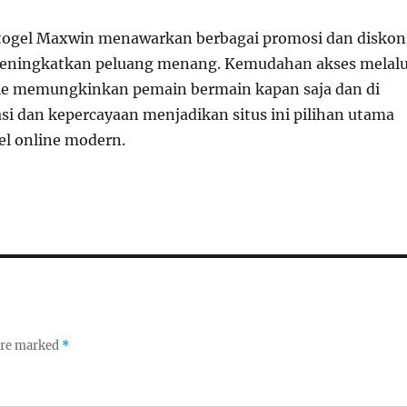
us togel Maxwin menawarkan berbagai promosi dan diskon
eningkatkan peluang menang. Kemudahan akses melalu
le memungkinkan pemain bermain kapan saja dan di
si dan kepercayaan menjadikan situs ini pilihan utama
el online modern.
 are marked
*