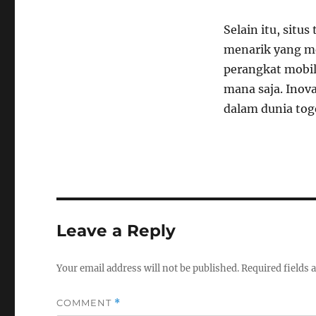
Selain itu, sit
menarik yang m
perangkat mobi
mana saja. Inova
dalam dunia tog
Leave a Reply
Your email address will not be published.
Required fields
COMMENT
*