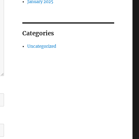
January 2025
Categories
Uncategorized