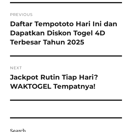
Post
PREVIOUS
navigation
Daftar Tempototo Hari Ini dan
Previous
post:
Dapatkan Diskon Togel 4D
Terbesar Tahun 2025
NEXT
Jackpot Rutin Tiap Hari?
Next
post:
WAKTOGEL Tempatnya!
Search