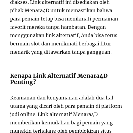
diakses. Link alternatif ini disediakan oleh
pihak Menara4D untuk memastikan bahwa
para pemain tetap bisa menikmati permainan
favorit mereka tanpa hambatan. Dengan
menggunakan link alternatif, Anda bisa terus
bermain slot dan menikmati berbagai fitur
menarik yang ditawarkan tanpa gangguan.
Kenapa Link Alternatif Menara4D
Penting?
Keamanan dan kenyamanan adalah dua hal
utama yang dicari oleh para pemain di platform
judi online. Link alternatif Menara4D
memberikan kemudahan bagi pemain yang
mungkin terhalang oleh pemblokiran situs