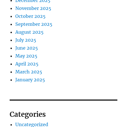
December 2025
November 2025
October 2025
September 2025
August 2025
July 2025
June 2025
May 2025
April 2025
March 2025
January 2025
Categories
Uncategorized