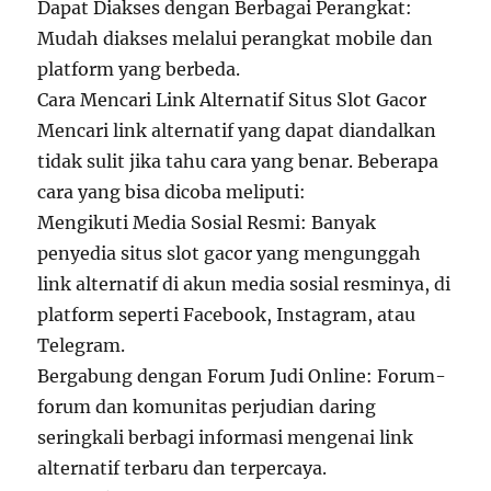
Dapat Diakses dengan Berbagai Perangkat:
Mudah diakses melalui perangkat mobile dan
platform yang berbeda.
Cara Mencari Link Alternatif Situs Slot Gacor
Mencari link alternatif yang dapat diandalkan
tidak sulit jika tahu cara yang benar. Beberapa
cara yang bisa dicoba meliputi:
Mengikuti Media Sosial Resmi: Banyak
penyedia situs slot gacor yang mengunggah
link alternatif di akun media sosial resminya, di
platform seperti Facebook, Instagram, atau
Telegram.
Bergabung dengan Forum Judi Online: Forum-
forum dan komunitas perjudian daring
seringkali berbagi informasi mengenai link
alternatif terbaru dan terpercaya.