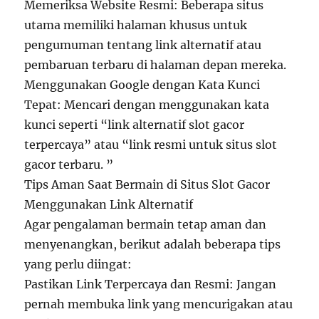
Memeriksa Website Resmi: Beberapa situs
utama memiliki halaman khusus untuk
pengumuman tentang link alternatif atau
pembaruan terbaru di halaman depan mereka.
Menggunakan Google dengan Kata Kunci
Tepat: Mencari dengan menggunakan kata
kunci seperti “link alternatif slot gacor
terpercaya” atau “link resmi untuk situs slot
gacor terbaru. ”
Tips Aman Saat Bermain di Situs Slot Gacor
Menggunakan Link Alternatif
Agar pengalaman bermain tetap aman dan
menyenangkan, berikut adalah beberapa tips
yang perlu diingat:
Pastikan Link Terpercaya dan Resmi: Jangan
pernah membuka link yang mencurigakan atau