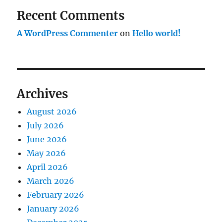
Recent Comments
A WordPress Commenter
on
Hello world!
Archives
August 2026
July 2026
June 2026
May 2026
April 2026
March 2026
February 2026
January 2026