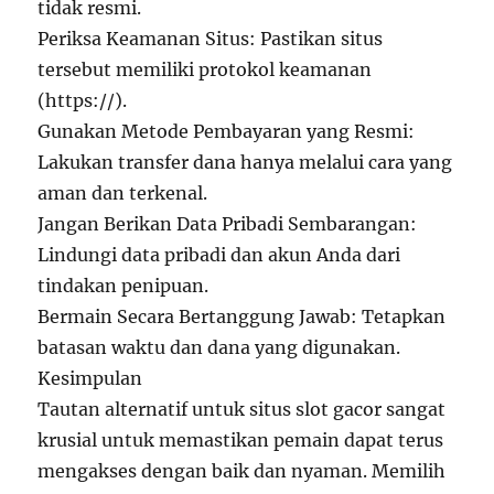
tidak resmi.
Periksa Keamanan Situs: Pastikan situs
tersebut memiliki protokol keamanan
(https://).
Gunakan Metode Pembayaran yang Resmi:
Lakukan transfer dana hanya melalui cara yang
aman dan terkenal.
Jangan Berikan Data Pribadi Sembarangan:
Lindungi data pribadi dan akun Anda dari
tindakan penipuan.
Bermain Secara Bertanggung Jawab: Tetapkan
batasan waktu dan dana yang digunakan.
Kesimpulan
Tautan alternatif untuk situs slot gacor sangat
krusial untuk memastikan pemain dapat terus
mengakses dengan baik dan nyaman. Memilih