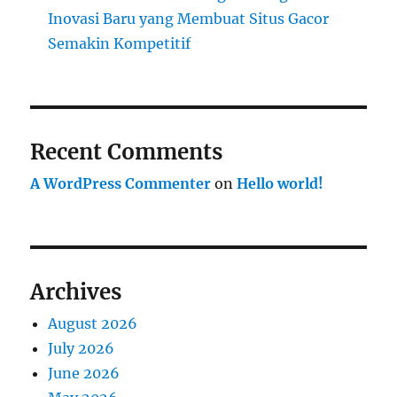
Inovasi Baru yang Membuat Situs Gacor
Semakin Kompetitif
Recent Comments
A WordPress Commenter
on
Hello world!
Archives
August 2026
July 2026
June 2026