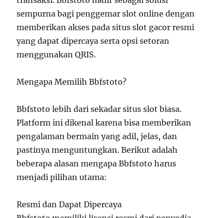
transaksi. Bbfstoto hadir sebagai solusi
sempurna bagi penggemar slot online dengan
memberikan akses pada situs slot gacor resmi
yang dapat dipercaya serta opsi setoran
menggunakan QRIS.
Mengapa Memilih Bbfstoto?
Bbfstoto lebih dari sekadar situs slot biasa.
Platform ini dikenal karena bisa memberikan
pengalaman bermain yang adil, jelas, dan
pastinya menguntungkan. Berikut adalah
beberapa alasan mengapa Bbfstoto harus
menjadi pilihan utama:
Resmi dan Dapat Dipercaya