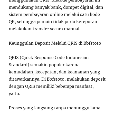
menggunakan QRIS. Metode pembayaran ini
mendukung banyak bank, dompet digital, dan
sistem pembayaran online melalui satu kode
QR, sehingga pemain tidak perlu kerepotan
melakukan transfer secara manual.
Keunggulan Deposit Melalui QRIS di Bbfstoto
QRIS (Quick Response Code Indonesian
Standard) semakin populer karena
kemudahan, kecepatan, dan keamanan yang
ditawarkannya. Di Bbfstoto, melakukan deposit
dengan QRIS memiliki beberapa manfaat,
yaitu:
Proses yang langsung tanpa menunggu lama