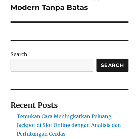
post:
Modern Tanpa Batas
Search
SEARCH
Recent Posts
Temukan Cara Meningkatkan Peluang
Jackpot di Slot Online dengan Analisis dan
Perhitungan Cerdas