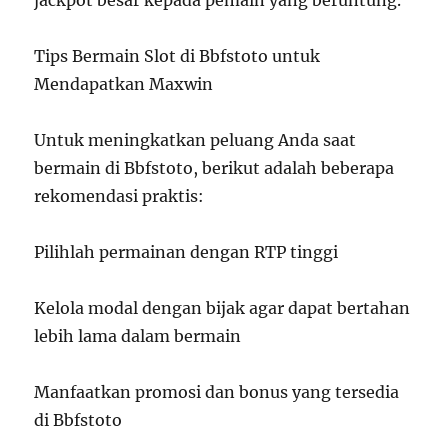
jackpot besar kepada pemain yang beruntung.
Tips Bermain Slot di Bbfstoto untuk
Mendapatkan Maxwin
Untuk meningkatkan peluang Anda saat
bermain di Bbfstoto, berikut adalah beberapa
rekomendasi praktis:
Pilihlah permainan dengan RTP tinggi
Kelola modal dengan bijak agar dapat bertahan
lebih lama dalam bermain
Manfaatkan promosi dan bonus yang tersedia
di Bbfstoto