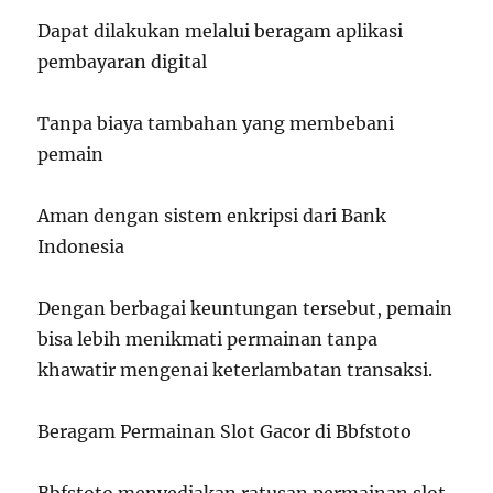
Dapat dilakukan melalui beragam aplikasi
pembayaran digital
Tanpa biaya tambahan yang membebani
pemain
Aman dengan sistem enkripsi dari Bank
Indonesia
Dengan berbagai keuntungan tersebut, pemain
bisa lebih menikmati permainan tanpa
khawatir mengenai keterlambatan transaksi.
Beragam Permainan Slot Gacor di Bbfstoto