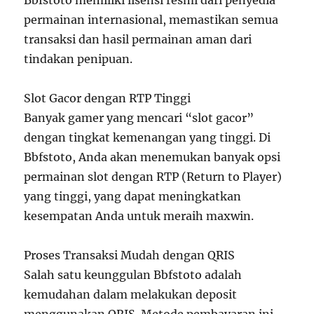
Bbfstoto memiliki lisensi resmi dari penyedia
permainan internasional, memastikan semua
transaksi dan hasil permainan aman dari
tindakan penipuan.
Slot Gacor dengan RTP Tinggi
Banyak gamer yang mencari “slot gacor”
dengan tingkat kemenangan yang tinggi. Di
Bbfstoto, Anda akan menemukan banyak opsi
permainan slot dengan RTP (Return to Player)
yang tinggi, yang dapat meningkatkan
kesempatan Anda untuk meraih maxwin.
Proses Transaksi Mudah dengan QRIS
Salah satu keunggulan Bbfstoto adalah
kemudahan dalam melakukan deposit