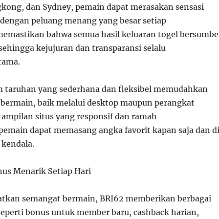
kong, dan Sydney, pemain dapat merasakan sensasi
dengan peluang menang yang besar setiap
memastikan bahwa semua hasil keluaran togel bersumbe
 sehingga kejujuran dan transparansi selalu
tama.
tem taruhan yang sederhana dan fleksibel memudahkan
k bermain, baik melalui desktop maupun perangkat
 tampilan situs yang responsif dan ramah
pemain dapat memasang angka favorit kapan saja dan d
 kendala.
us Menarik Setiap Hari
tkan semangat bermain, BRI62 memberikan berbagai
eperti bonus untuk member baru, cashback harian,