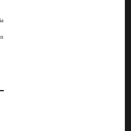
ia
an