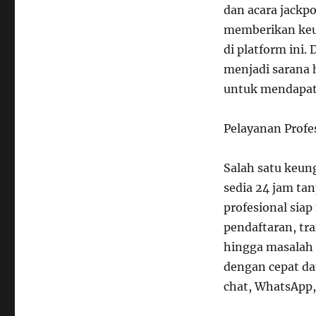
dan acara jackp
memberikan keu
di platform ini.
menjadi sarana 
untuk mendapat
Pelayanan Profe
Salah satu keun
sedia 24 jam ta
profesional sia
pendaftaran, tra
hingga masalah 
dengan cepat da
chat, WhatsApp,