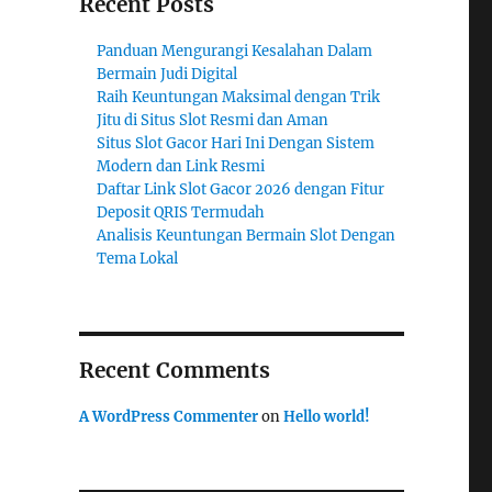
Recent Posts
Panduan Mengurangi Kesalahan Dalam
Bermain Judi Digital
Raih Keuntungan Maksimal dengan Trik
Jitu di Situs Slot Resmi dan Aman
Situs Slot Gacor Hari Ini Dengan Sistem
Modern dan Link Resmi
Daftar Link Slot Gacor 2026 dengan Fitur
Deposit QRIS Termudah
Analisis Keuntungan Bermain Slot Dengan
Tema Lokal
Recent Comments
A WordPress Commenter
on
Hello world!