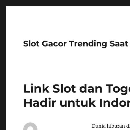
Slot Gacor Trending Saat
Link Slot dan Tog
Hadir untuk Indo
Dunia hiburan d