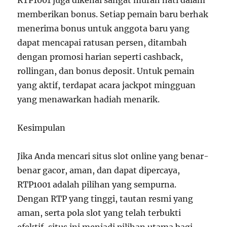
RTP1001 juga dikenal sangat murah hati dalam
memberikan bonus. Setiap pemain baru berhak
menerima bonus untuk anggota baru yang
dapat mencapai ratusan persen, ditambah
dengan promosi harian seperti cashback,
rollingan, dan bonus deposit. Untuk pemain
yang aktif, terdapat acara jackpot mingguan
yang menawarkan hadiah menarik.
Kesimpulan
Jika Anda mencari situs slot online yang benar-
benar gacor, aman, dan dapat dipercaya,
RTP1001 adalah pilihan yang sempurna.
Dengan RTP yang tinggi, tautan resmi yang
aman, serta pola slot yang telah terbukti