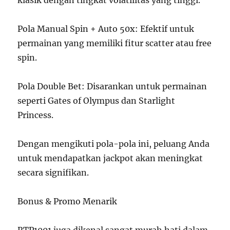
klasik dengan tingkat volatilitas yang tinggi.
Pola Manual Spin + Auto 50x: Efektif untuk
permainan yang memiliki fitur scatter atau free
spin.
Pola Double Bet: Disarankan untuk permainan
seperti Gates of Olympus dan Starlight
Princess.
Dengan mengikuti pola-pola ini, peluang Anda
untuk mendapatkan jackpot akan meningkat
secara signifikan.
Bonus & Promo Menarik