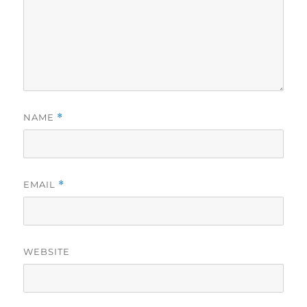
NAME
*
EMAIL
*
WEBSITE