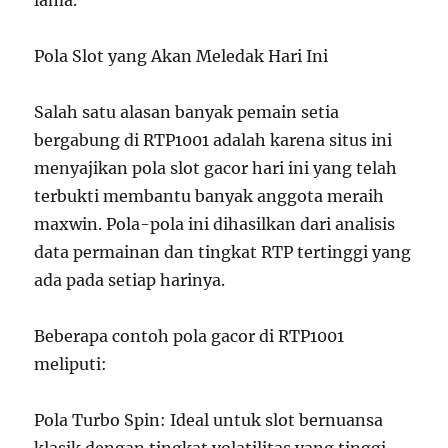
lama.
Pola Slot yang Akan Meledak Hari Ini
Salah satu alasan banyak pemain setia
bergabung di RTP1001 adalah karena situs ini
menyajikan pola slot gacor hari ini yang telah
terbukti membantu banyak anggota meraih
maxwin. Pola-pola ini dihasilkan dari analisis
data permainan dan tingkat RTP tertinggi yang
ada pada setiap harinya.
Beberapa contoh pola gacor di RTP1001
meliputi:
Pola Turbo Spin: Ideal untuk slot bernuansa