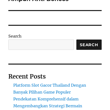
Search
SEARCH
Recent Posts
Platform Slot Gacor Thailand Dengan
Banyak Pilihan Game Populer
Pendekatan Komprehensif dalam
Mengembangkan Strategi Bermain