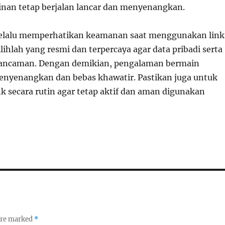
nan tetap berjalan lancar dan menyenangkan.
selalu memperhatikan keamanan saat menggunakan link
Pilihlah yang resmi dan terpercaya agar data pribadi serta
 ancaman. Dengan demikian, pengalaman bermain
enyenangkan dan bebas khawatir. Pastikan juga untuk
k secara rutin agar tetap aktif dan aman digunakan
 are marked
*