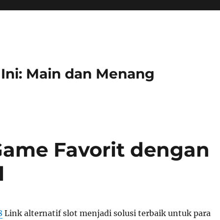
 Ini: Main dan Menang
 Game Favorit dengan
l
8
Link alternatif slot menjadi solusi terbaik untuk para