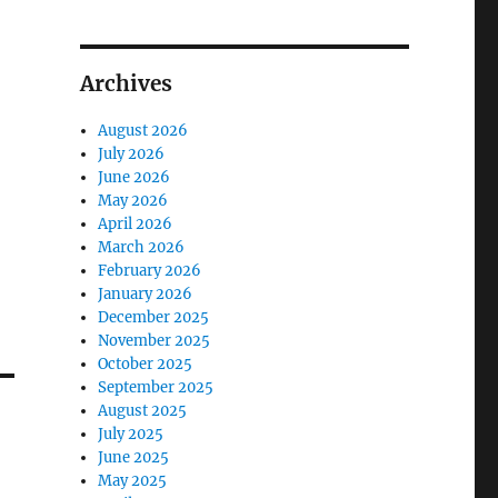
Archives
August 2026
July 2026
June 2026
May 2026
April 2026
March 2026
February 2026
January 2026
December 2025
November 2025
October 2025
September 2025
August 2025
July 2025
June 2025
May 2025