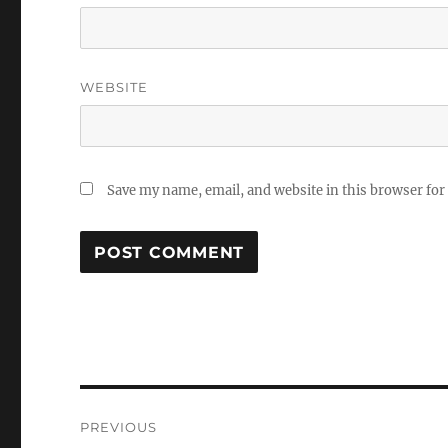
WEBSITE
Save my name, email, and website in this browser for
Post
PREVIOUS