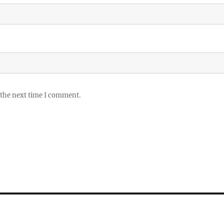
 the next time I comment.