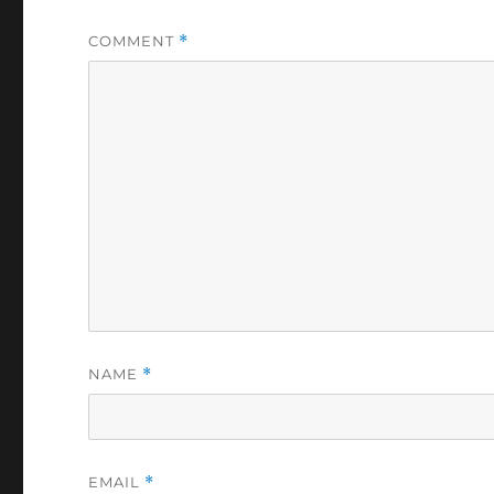
COMMENT
*
NAME
*
EMAIL
*