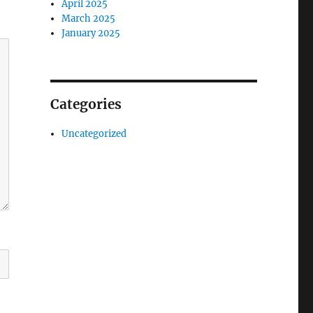
April 2025
March 2025
January 2025
Categories
Uncategorized