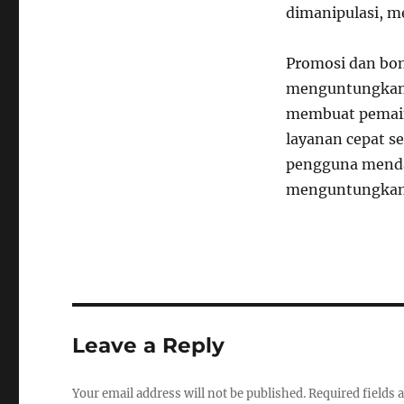
dimanipulasi, 
Promosi dan bon
menguntungkan. 
membuat pemain
layanan cepat se
pengguna menda
menguntungkan
Leave a Reply
Your email address will not be published.
Required fields