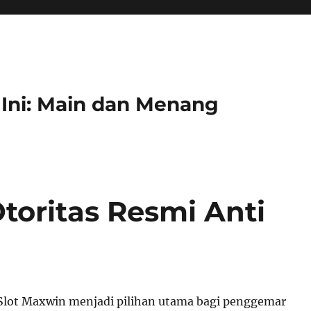
 Ini: Main dan Menang
Otoritas Resmi Anti
Slot Maxwin menjadi pilihan utama bagi penggemar