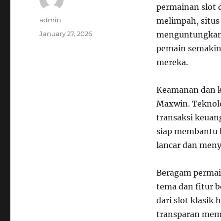
permainan slot 
Author
admin
melimpah, situ
Posted
January 27, 2026
menguntungkan.
on
pemain semakin 
mereka.
Keamanan dan ke
Maxwin. Teknolo
transaksi keuan
siap membantu 
lancar dan meny
Beragam permain
tema dan fitur 
dari slot klasi
transparan mema