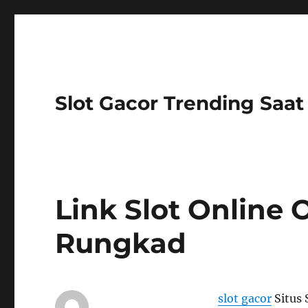
Slot Gacor Trending Saat
Link Slot Online 
Rungkad
slot gacor
Situs 