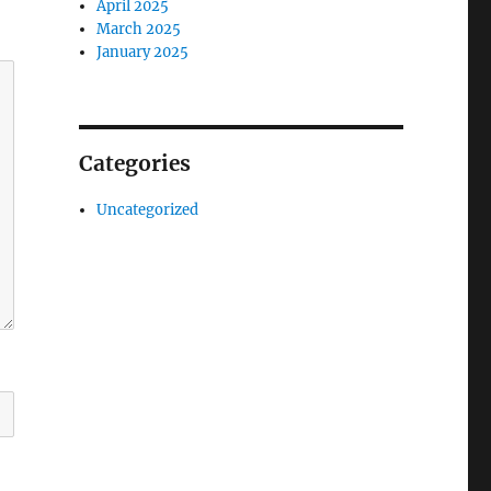
April 2025
March 2025
January 2025
Categories
Uncategorized