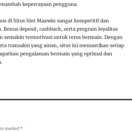
menambah kepercayaan pengguna.
us di Situs Slot Maxwin sangat kompetitif dan
Bonus deposit, cashback, serta program loyalitas
 semakin termotivasi untuk terus bermain. Dengan
rta transaksi yang aman, situs ini memastikan setiap
patkan pengalaman bermain yang optimal dan
.
 are marked
*