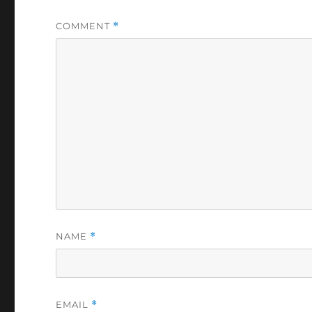
COMMENT
*
NAME
*
EMAIL
*