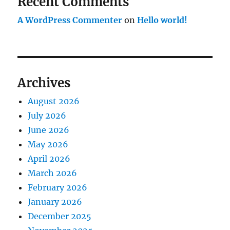
Recent Comments
A WordPress Commenter
on
Hello world!
Archives
August 2026
July 2026
June 2026
May 2026
April 2026
March 2026
February 2026
January 2026
December 2025