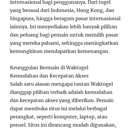
internasional bagi penggunanya. Dari togel
yang berasal dari Indonesia, Hong Kong, dan
Singapura, hingga beragam pasar internasional
lainnya. Ini menyediakan lebih banyak pilihan
dan peluang bagi pemain untuk memilih pasar
yang mereka pahami, sehingga meningkatkan
kemungkinan mendapatkan kemenangan.
Keunggulan Bermain di Waktogel
Kemudahan dan Kecepatan Akses
Salah satu alasan mengapa tautan Waktogel
dianggap pilihan terbaik adalah kemudahan
dan kecepatan akses yang diberikan. Pemain
dapat membuka situs ini melalui berbagai
perangkat, seperti komputer, laptop, atau
ponsel. Situs ini dirancang mudah digunakan,