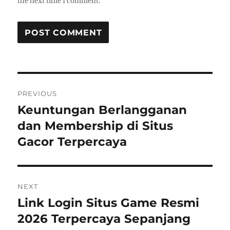
the next time I comment.
Post
PREVIOUS
navigation
Keuntungan Berlangganan
Previous
post:
dan Membership di Situs
Gacor Terpercaya
NEXT
Link Login Situs Game Resmi
Next
post:
2026 Terpercaya Sepanjang