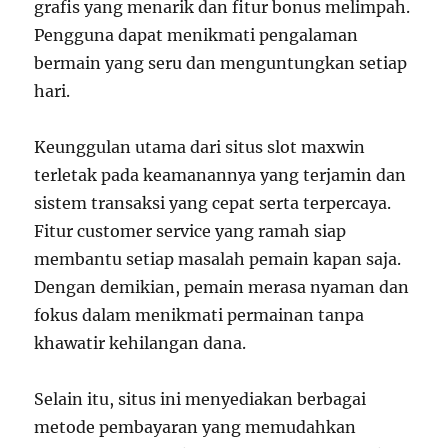
grafis yang menarik dan fitur bonus melimpah.
Pengguna dapat menikmati pengalaman
bermain yang seru dan menguntungkan setiap
hari.
Keunggulan utama dari situs slot maxwin
terletak pada keamanannya yang terjamin dan
sistem transaksi yang cepat serta terpercaya.
Fitur customer service yang ramah siap
membantu setiap masalah pemain kapan saja.
Dengan demikian, pemain merasa nyaman dan
fokus dalam menikmati permainan tanpa
khawatir kehilangan dana.
Selain itu, situs ini menyediakan berbagai
metode pembayaran yang memudahkan