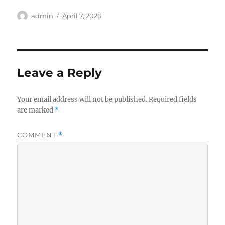
Author
Posted
admin
April 7, 2026
on
Leave a Reply
Your email address will not be published.
Required fields
are marked
*
COMMENT
*