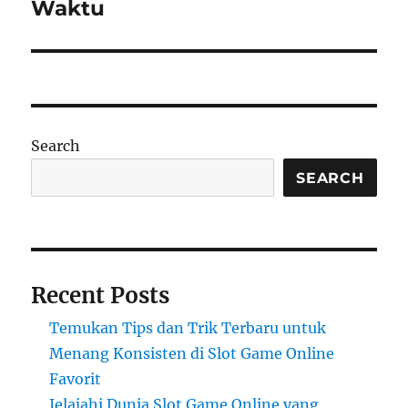
Waktu
Search
SEARCH
Recent Posts
Temukan Tips dan Trik Terbaru untuk
Menang Konsisten di Slot Game Online
Favorit
Jelajahi Dunia Slot Game Online yang