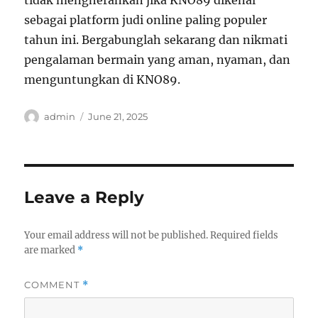
tidak mengherankan jika KNO89 dikenal
sebagai platform judi online paling populer
tahun ini. Bergabunglah sekarang dan nikmati
pengalaman bermain yang aman, nyaman, dan
menguntungkan di KNO89.
Author
Posted
admin
June 21, 2025
on
Leave a Reply
Your email address will not be published.
Required fields
are marked
*
COMMENT
*