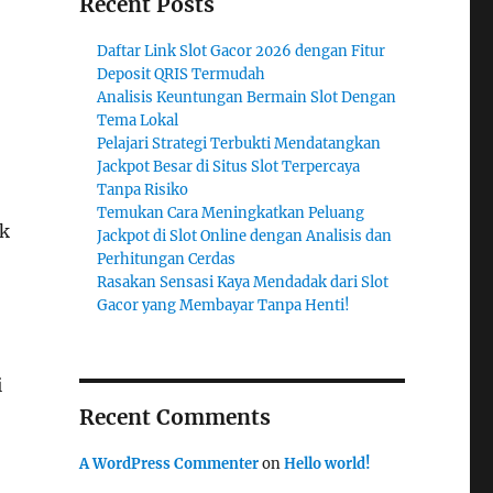
Recent Posts
Daftar Link Slot Gacor 2026 dengan Fitur
Deposit QRIS Termudah
Analisis Keuntungan Bermain Slot Dengan
Tema Lokal
Pelajari Strategi Terbukti Mendatangkan
Jackpot Besar di Situs Slot Terpercaya
Tanpa Risiko
Temukan Cara Meningkatkan Peluang
uk
Jackpot di Slot Online dengan Analisis dan
Perhitungan Cerdas
Rasakan Sensasi Kaya Mendadak dari Slot
Gacor yang Membayar Tanpa Henti!
i
Recent Comments
A WordPress Commenter
on
Hello world!