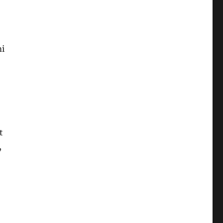
mi
t
,