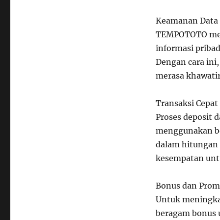
Keamanan Data 
TEMPOTOTO mene
informasi pribad
Dengan cara ini
merasa khawatir
Transaksi Cepa
Proses deposit 
menggunakan ber
dalam hitungan 
kesempatan unt
Bonus dan Prom
Untuk meningk
beragam bonus u