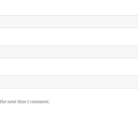
 the next time I comment.