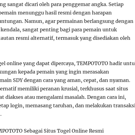
ang sangat dicari oleh para penggemar angka. Setiap
 pemain menunggu hasil resmi dengan harapan
ntungan. Namun, agar permainan berlangsung dengan
kendala, sangat penting bagi para pemain untuk
utan resmi alternatif, termasuk yang disediakan oleh
ogel online yang dapat dipercaya, TEMPOTOTO hadir unt
ungan kepada pemain yang ingin merasakan
main SDY dengan cara yang aman, cepat, dan nyaman.
ernatif memiliki peranan krusial, terkhusus saat situs
at diakses atau mengalami masalah. Dengan cara ini,
etap login, memasang taruhan, dan melakukan transaks
.
POTOTO Sebagai Situs Togel Online Resmi