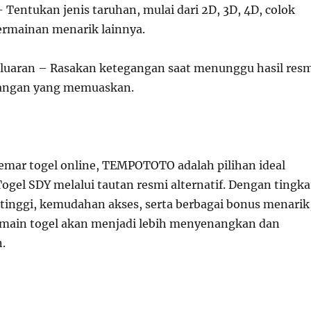
– Tentukan jenis taruhan, mulai dari 2D, 3D, 4D, colok
ermainan menarik lainnya.
luaran – Rasakan ketegangan saat menunggu hasil res
angan yang memuaskan.
emar togel online, TEMPOTOTO adalah pilihan ideal
ogel SDY melalui tautan resmi alternatif. Dengan tingka
inggi, kemudahan akses, serta berbagai bonus menarik
main togel akan menjadi lebih menyenangkan dan
.