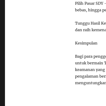
Pilih Pasar SDY 
bebas, hingga p
Tunggu Hasil Ke
dan raih kemen
Kesimpulan
Bagi para pengg
untuk bermain T
keamanan yang t
pengalaman ber
menguntungkan