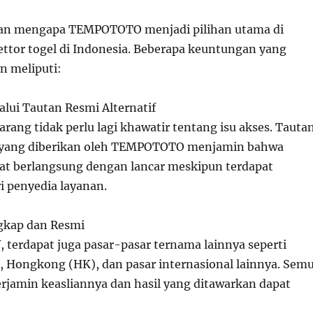
san mengapa TEMPOTOTO menjadi pilihan utama di
ettor togel di Indonesia. Beberapa keuntungan yang
n meliputi:
alui Tautan Resmi Alternatif
rang tidak perlu lagi khawatir tentang isu akses. Tauta
if yang diberikan oleh TEMPOTOTO menjamin bahwa
pat berlangsung dengan lancar meskipun terdapat
i penyedia layanan.
gkap dan Resmi
, terdapat juga pasar-pasar ternama lainnya seperti
, Hongkong (HK), dan pasar internasional lainnya. Sem
terjamin keasliannya dan hasil yang ditawarkan dapat