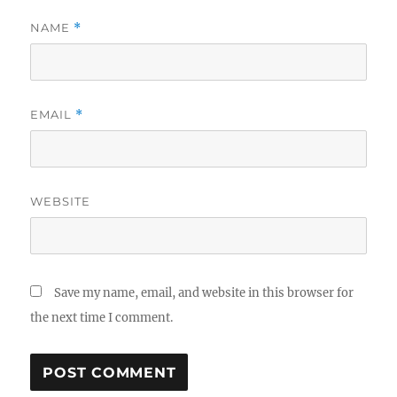
NAME
*
EMAIL
*
WEBSITE
Save my name, email, and website in this browser for
the next time I comment.