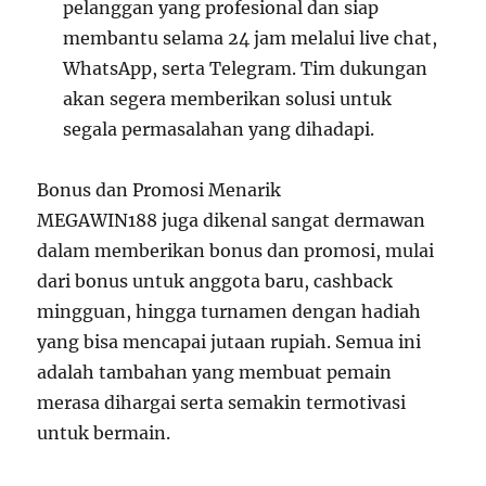
pelanggan yang profesional dan siap
membantu selama 24 jam melalui live chat,
WhatsApp, serta Telegram. Tim dukungan
akan segera memberikan solusi untuk
segala permasalahan yang dihadapi.
Bonus dan Promosi Menarik
MEGAWIN188 juga dikenal sangat dermawan
dalam memberikan bonus dan promosi, mulai
dari bonus untuk anggota baru, cashback
mingguan, hingga turnamen dengan hadiah
yang bisa mencapai jutaan rupiah. Semua ini
adalah tambahan yang membuat pemain
merasa dihargai serta semakin termotivasi
untuk bermain.