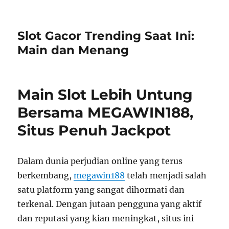
Slot Gacor Trending Saat Ini:
Main dan Menang
Main Slot Lebih Untung
Bersama MEGAWIN188,
Situs Penuh Jackpot
Dalam dunia perjudian online yang terus
berkembang,
megawin188
telah menjadi salah
satu platform yang sangat dihormati dan
terkenal. Dengan jutaan pengguna yang aktif
dan reputasi yang kian meningkat, situs ini