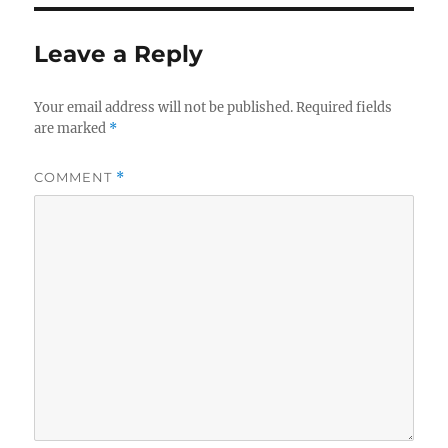
Leave a Reply
Your email address will not be published.
Required fields
are marked
*
COMMENT
*