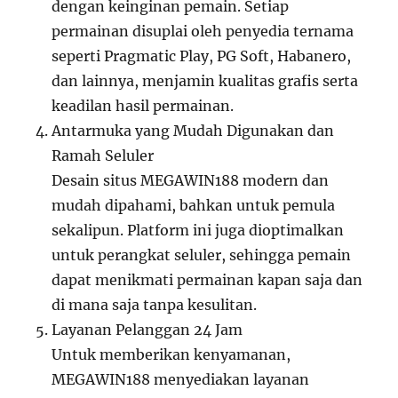
dengan keinginan pemain. Setiap
permainan disuplai oleh penyedia ternama
seperti Pragmatic Play, PG Soft, Habanero,
dan lainnya, menjamin kualitas grafis serta
keadilan hasil permainan.
Antarmuka yang Mudah Digunakan dan
Ramah Seluler
Desain situs MEGAWIN188 modern dan
mudah dipahami, bahkan untuk pemula
sekalipun. Platform ini juga dioptimalkan
untuk perangkat seluler, sehingga pemain
dapat menikmati permainan kapan saja dan
di mana saja tanpa kesulitan.
Layanan Pelanggan 24 Jam
Untuk memberikan kenyamanan,
MEGAWIN188 menyediakan layanan