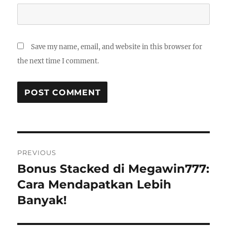
Save my name, email, and website in this browser for
the next time I comment.
Post
PREVIOUS
navigation
Bonus Stacked di Megawin777:
Previous
post:
Cara Mendapatkan Lebih
Banyak!