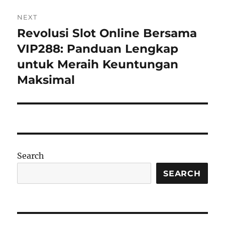
NEXT
Revolusi Slot Online Bersama
Next
post:
VIP288: Panduan Lengkap
untuk Meraih Keuntungan
Maksimal
Search
SEARCH