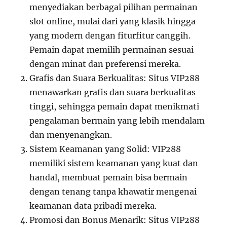
menyediakan berbagai pilihan permainan
slot online, mulai dari yang klasik hingga
yang modern dengan fiturfitur canggih.
Pemain dapat memilih permainan sesuai
dengan minat dan preferensi mereka.
Grafis dan Suara Berkualitas: Situs VIP288
menawarkan grafis dan suara berkualitas
tinggi, sehingga pemain dapat menikmati
pengalaman bermain yang lebih mendalam
dan menyenangkan.
Sistem Keamanan yang Solid: VIP288
memiliki sistem keamanan yang kuat dan
handal, membuat pemain bisa bermain
dengan tenang tanpa khawatir mengenai
keamanan data pribadi mereka.
Promosi dan Bonus Menarik: Situs VIP288