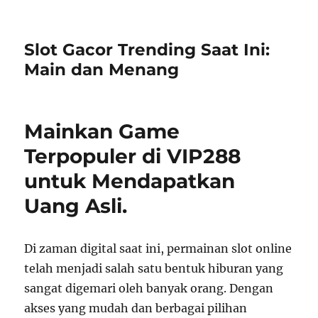
Slot Gacor Trending Saat Ini:
Main dan Menang
Mainkan Game
Terpopuler di VIP288
untuk Mendapatkan
Uang Asli.
Di zaman digital saat ini, permainan slot online
telah menjadi salah satu bentuk hiburan yang
sangat digemari oleh banyak orang. Dengan
akses yang mudah dan berbagai pilihan