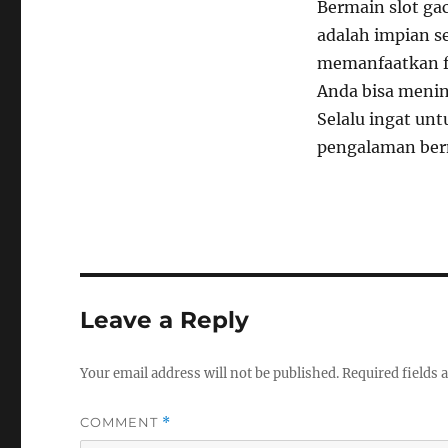
Bermain slot ga
adalah impian s
memanfaatkan fi
Anda bisa meni
Selalu ingat un
pengalaman ber
Leave a Reply
Your email address will not be published.
Required fields
COMMENT
*