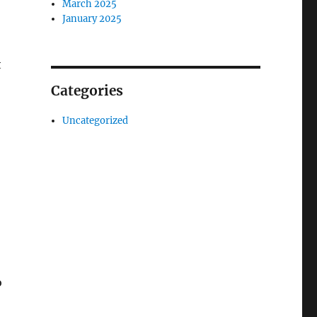
March 2025
January 2025
t
Categories
Uncategorized
o