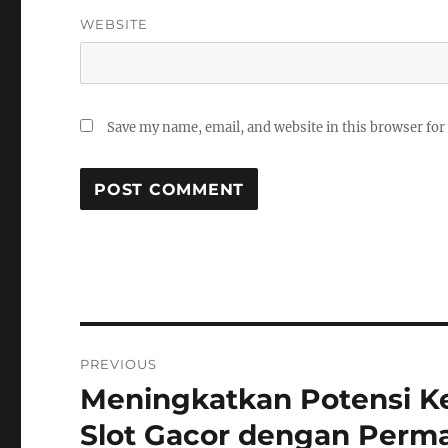
WEBSITE
Save my name, email, and website in this browser for
Post
PREVIOUS
navigation
Meningkatkan Potensi K
Previous
post:
Slot Gacor dengan Perm