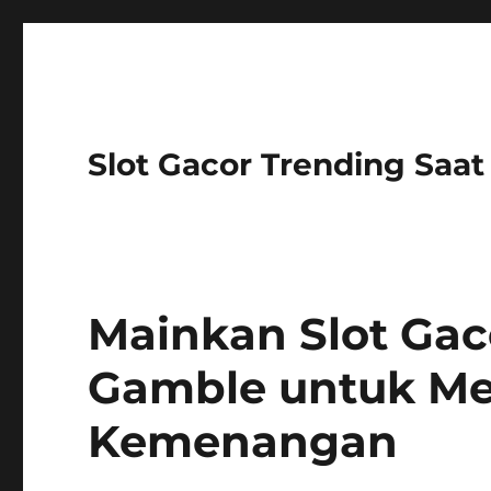
Slot Gacor Trending Saat
Mainkan Slot Gac
Gamble untuk M
Kemenangan