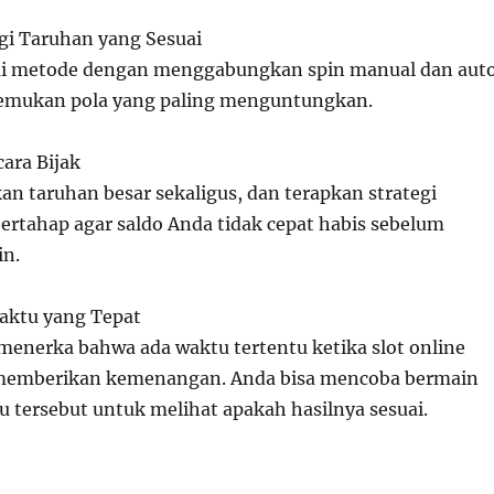
gi Taruhan yang Sesuai
ai metode dengan menggabungkan spin manual dan aut
emukan pola yang paling menguntungkan.
ara Bijak
an taruhan besar sekaligus, dan terapkan strategi
bertahap agar saldo Anda tidak cepat habis sebelum
n.
aktu yang Tepat
enerka bahwa ada waktu tertentu ketika slot online
memberikan kemenangan. Anda bisa mencoba bermain
 tersebut untuk melihat apakah hasilnya sesuai.