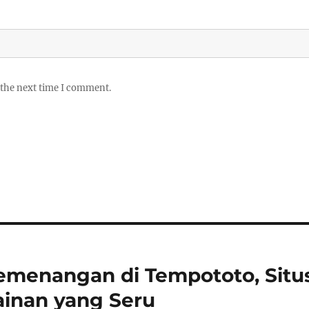
 the next time I comment.
emenangan di Tempototo, Situ
ainan yang Seru