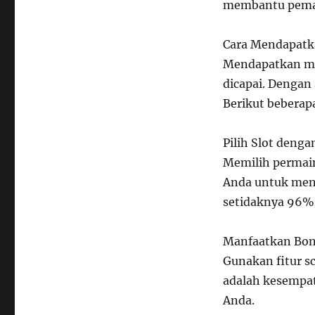
membantu pemai
Cara Mendapatka
Mendapatkan max
dicapai. Dengan
Berikut beberapa
Pilih Slot denga
Memilih permai
Anda untuk men
setidaknya 96%
Manfaatkan Bonu
Gunakan fitur s
adalah kesempat
Anda.