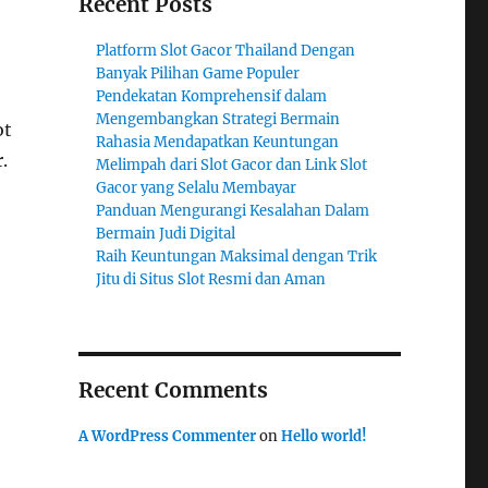
Recent Posts
Platform Slot Gacor Thailand Dengan
Banyak Pilihan Game Populer
Pendekatan Komprehensif dalam
Mengembangkan Strategi Bermain
ot
Rahasia Mendapatkan Keuntungan
.
Melimpah dari Slot Gacor dan Link Slot
Gacor yang Selalu Membayar
Panduan Mengurangi Kesalahan Dalam
Bermain Judi Digital
Raih Keuntungan Maksimal dengan Trik
Jitu di Situs Slot Resmi dan Aman
Recent Comments
A WordPress Commenter
on
Hello world!