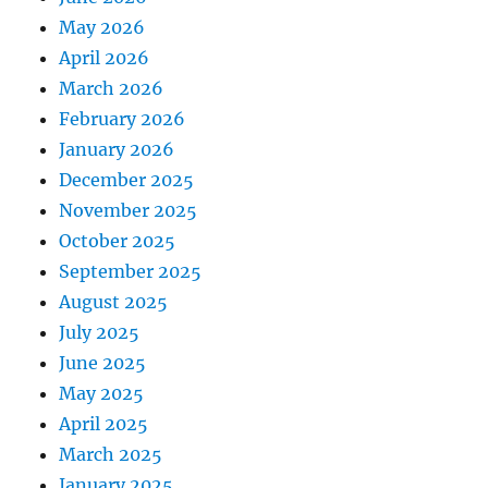
May 2026
April 2026
March 2026
February 2026
January 2026
December 2025
November 2025
October 2025
September 2025
August 2025
July 2025
June 2025
May 2025
April 2025
March 2025
January 2025