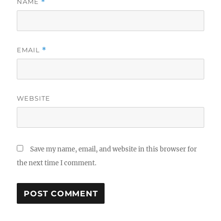
NAME
*
EMAIL
*
WEBSITE
Save my name, email, and website in this browser for
the next time I comment.