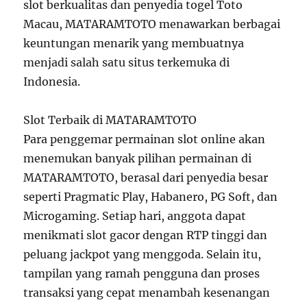
slot berkualitas dan penyedia togel Toto
Macau, MATARAMTOTO menawarkan berbagai
keuntungan menarik yang membuatnya
menjadi salah satu situs terkemuka di
Indonesia.
Slot Terbaik di MATARAMTOTO
Para penggemar permainan slot online akan
menemukan banyak pilihan permainan di
MATARAMTOTO, berasal dari penyedia besar
seperti Pragmatic Play, Habanero, PG Soft, dan
Microgaming. Setiap hari, anggota dapat
menikmati slot gacor dengan RTP tinggi dan
peluang jackpot yang menggoda. Selain itu,
tampilan yang ramah pengguna dan proses
transaksi yang cepat menambah kesenangan