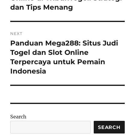
dan Tips Menang
NEXT
Panduan Mega288: Situs Judi
Next
post:
Togel dan Slot Online
Terpercaya untuk Pemain
Indonesia
Search
SEARCH