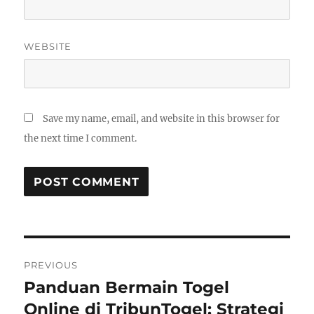
WEBSITE
Save my name, email, and website in this browser for
the next time I comment.
Post
PREVIOUS
navigation
Panduan Bermain Togel
Previous
post:
Online di TribunTogel: Strategi