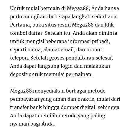
Untuk mulai bermain di Mega288, Anda hanya
perlu mengikuti beberapa langkah sederhana.
Pertama, buka situs resmi Mega288 dan klik
tombol daftar. Setelah itu, Anda akan diminta
untuk mengisi beberapa informasi pribadi,
seperti nama, alamat email, dan nomor
telepon. Setelah proses pendaftaran selesai,
Anda dapat langsung login dan melakukan
deposit untuk memulai permainan.
Mega288 menyediakan berbagai metode
pembayaran yang aman dan praktis, mulai dari
transfer bank hingga dompet digital, sehingga
Anda dapat memilih metode yang paling
nyaman bagi Anda.