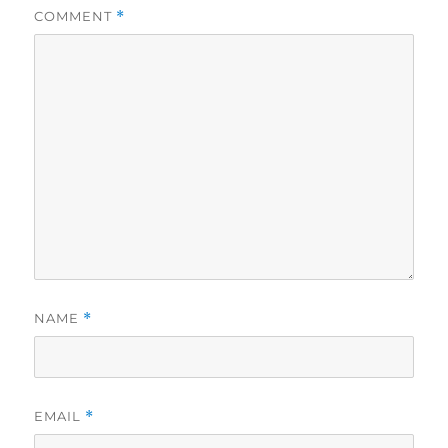
COMMENT
*
NAME
*
EMAIL
*