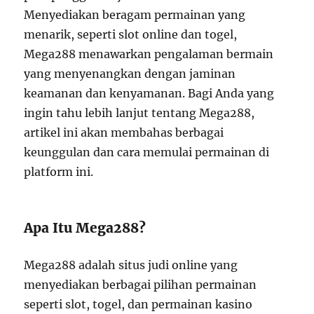
Menyediakan beragam permainan yang
menarik, seperti slot online dan togel,
Mega288 menawarkan pengalaman bermain
yang menyenangkan dengan jaminan
keamanan dan kenyamanan. Bagi Anda yang
ingin tahu lebih lanjut tentang Mega288,
artikel ini akan membahas berbagai
keunggulan dan cara memulai permainan di
platform ini.
Apa Itu Mega288?
Mega288 adalah situs judi online yang
menyediakan berbagai pilihan permainan
seperti slot, togel, dan permainan kasino