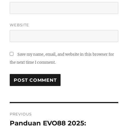
WEBSITE
Save my name, email, and website in this browser for
the next time I comment.
Post
PREVIOUS
navigation
Panduan EVO88 2025:
Previous