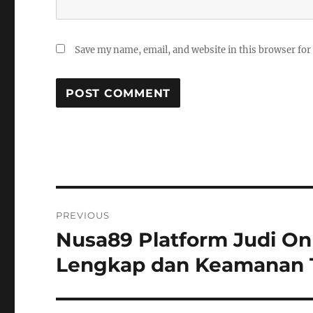
Save my name, email, and website in this browser for
Post
PREVIOUS
navigation
Nusa89 Platform Judi On
Previous
post:
Lengkap dan Keamanan T