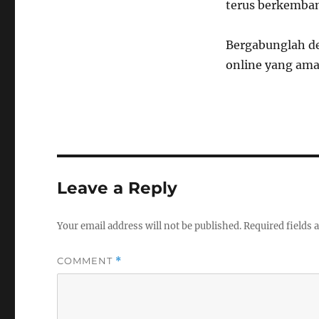
terus berkemban
Bergabunglah d
online yang am
Leave a Reply
Your email address will not be published.
Required fields
COMMENT
*