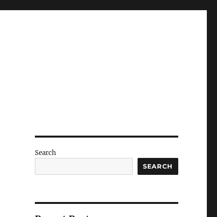
Search
SEARCH