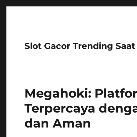
Slot Gacor Trending Saat
Megahoki: Platfo
Terpercaya deng
dan Aman