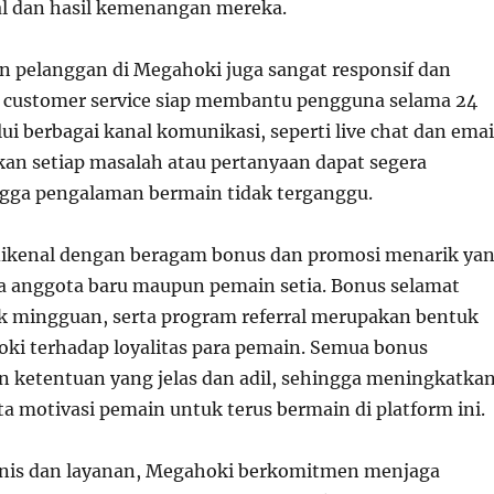
l dan hasil kemenangan mereka.
n pelanggan di Megahoki juga sangat responsif dan
m customer service siap membantu pengguna selama 24
i berbagai kanal komunikasi, seperti live chat dan emai
kan setiap masalah atau pertanyaan dapat segera
ngga pengalaman bermain tidak terganggu.
dikenal dengan beragam bonus dan promosi menarik ya
a anggota baru maupun pemain setia. Bonus selamat
k mingguan, serta program referral merupakan bentuk
oki terhadap loyalitas para pemain. Semua bonus
n ketentuan yang jelas dan adil, sehingga meningkatka
a motivasi pemain untuk terus bermain di platform ini.
knis dan layanan, Megahoki berkomitmen menjaga