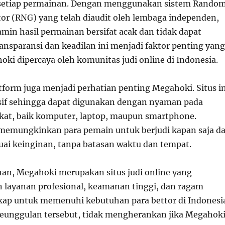
 setiap permainan. Dengan menggunakan sistem Rando
r (RNG) yang telah diaudit oleh lembaga independen,
in hasil permainan bersifat acak dan tidak dapat
ansparansi dan keadilan ini menjadi faktor penting yang
i dipercaya oleh komunitas judi online di Indonesia.
atform juga menjadi perhatian penting Megahoki. Situs in
sif sehingga dapat digunakan dengan nyaman pada
kat, baik komputer, laptop, maupun smartphone.
memungkinkan para pemain untuk berjudi kapan saja d
suai keinginan, tanpa batasan waktu dan tempat.
han, Megahoki merupakan situs judi online yang
layanan profesional, keamanan tinggi, dan ragam
ap untuk memenuhi kebutuhan para bettor di Indonesi
eunggulan tersebut, tidak mengherankan jika Megahok