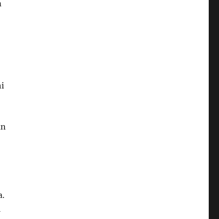
m
i
an
a.
i