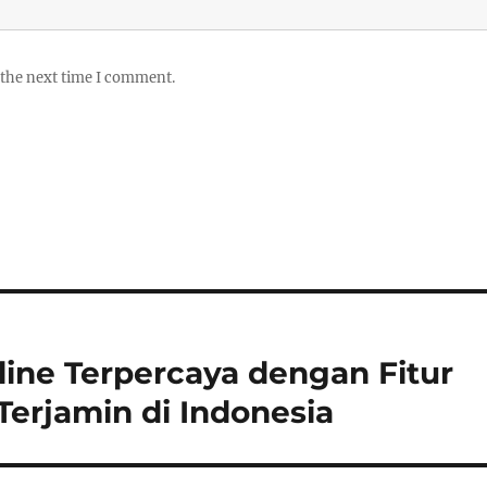
 the next time I comment.
line Terpercaya dengan Fitur
erjamin di Indonesia