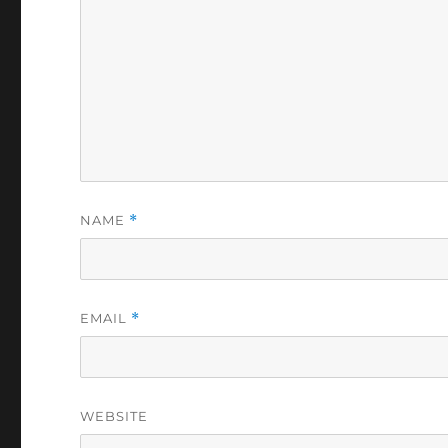
NAME
*
EMAIL
*
WEBSITE