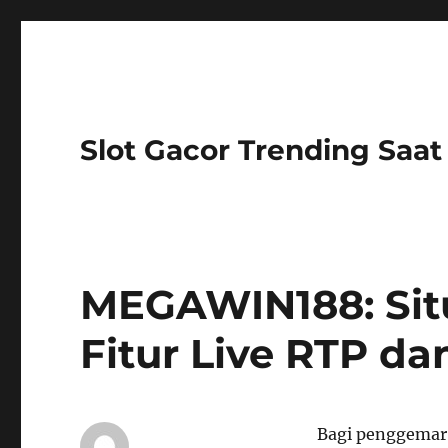
Slot Gacor Trending Saat
MEGAWIN188: Situ
Fitur Live RTP da
Bagi penggemar 