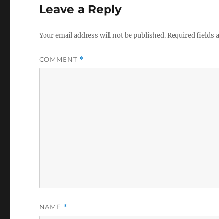
Leave a Reply
Your email address will not be published.
Required fields
COMMENT
*
NAME
*