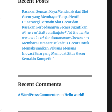
Recent Posts
Rasakan Sensasi Kaya Mendadak dari Slot
Gacor yang Membayar Tanpa Henti!
,
Uji Strategi Bermain Slot Gacor dan
Rasakan Perbedaannya Secara Signifikan
สร้างความได้เปรียบเหนือผู้เล่นทั่วไป ด้วยแนวคิด
การเล่น สล็อต ที่ช่วยเพิ่มผลตอบแทนในระยะยาว
Membaca Data Statistik Situs Gacor Untuk
Memaksimalkan Peluang Menang
Inovasi Baru yang Membuat Situs Gacor
Semakin Kompetitif
Recent Comments
A WordPress Commenter
on
Hello world!
.