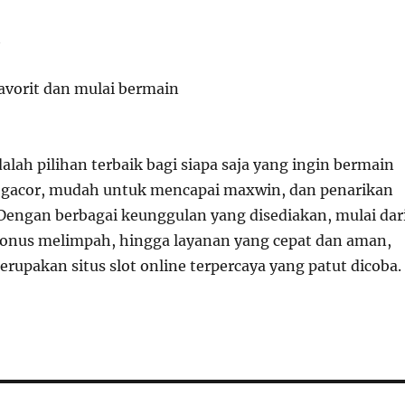
t
favorit dan mulai bermain
ah pilihan terbaik bagi siapa saja yang ingin bermain
g gacor, mudah untuk mencapai maxwin, dan penarikan
engan berbagai keunggulan yang disediakan, mulai dar
bonus melimpah, hingga layanan yang cepat dan aman,
pakan situs slot online terpercaya yang patut dicoba.