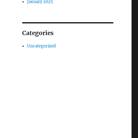
January 2025
Categories
Uncategorized