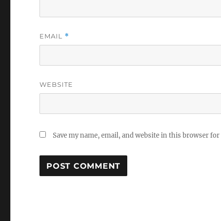
EMAIL
*
WEBSITE
Save my name, email, and website in this browser for