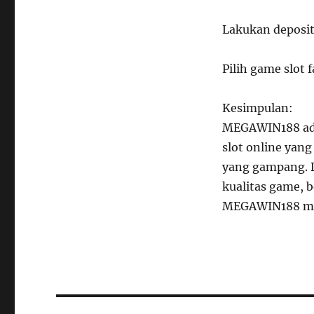
Lakukan deposi
Pilih game slot 
Kesimpulan:
MEGAWIN188 adal
slot online yan
yang gampang. D
kualitas game, 
MEGAWIN188 meru