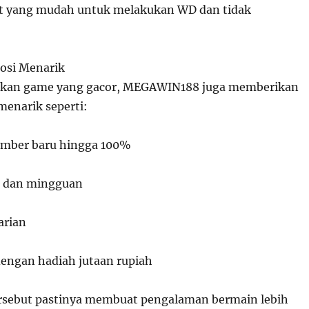
lot yang mudah untuk melakukan WD dan tidak
osi Menarik
akan game yang gacor, MEGAWIN188 juga memberikan
menarik seperti:
mber baru hingga 100%
n dan mingguan
arian
engan hadiah jutaan rupiah
rsebut pastinya membuat pengalaman bermain lebih