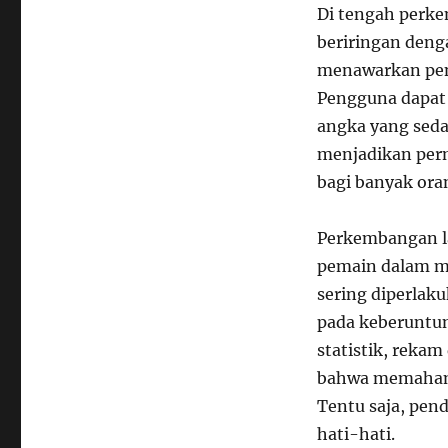
Di tengah perke
beriringan deng
menawarkan pen
Pengguna dapat 
angka yang sedan
menjadikan perm
bagi banyak ora
Perkembangan l
pemain dalam mem
sering diperlak
pada keberuntu
statistik, rekam
bahwa memahami
Tentu saja, pend
hati-hati.