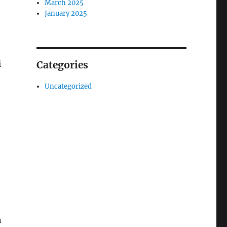
March 2025
January 2025
i
Categories
Uncategorized
n