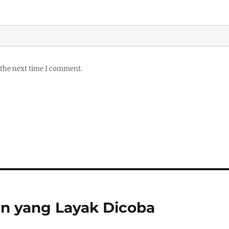
 the next time I comment.
an yang Layak Dicoba