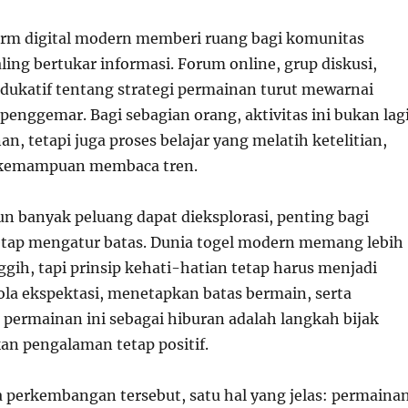
tform digital modern memberi ruang bagi komunitas
ing bertukar informasi. Forum online, grup diskusi,
dukatif tentang strategi permainan turut mewarnai
penggemar. Bagi sebagian orang, aktivitas ini bukan lag
n, tetapi juga proses belajar yang melatih ketelitian,
 kemampuan membaca tren.
 banyak peluang dapat dieksplorasi, penting bagi
tap mengatur batas. Dunia togel modern memang lebih
gih, tapi prinsip kehati-hatian tetap harus menjadi
ola ekspektasi, menetapkan batas bermain, serta
ermainan ini sebagai hiburan adalah langkah bijak
n pengalaman tetap positif.
 perkembangan tersebut, satu hal yang jelas: permaina