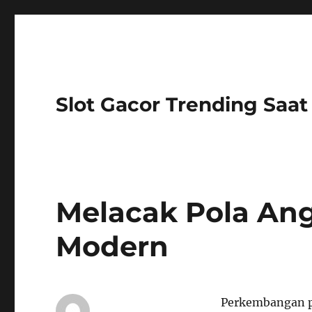
Slot Gacor Trending Saat
Melacak Pola Ang
Modern
Perkembangan pe