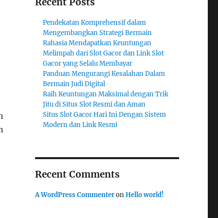
Recent Posts
Pendekatan Komprehensif dalam
Mengembangkan Strategi Bermain
Rahasia Mendapatkan Keuntungan
Melimpah dari Slot Gacor dan Link Slot
Gacor yang Selalu Membayar
Panduan Mengurangi Kesalahan Dalam
Bermain Judi Digital
Raih Keuntungan Maksimal dengan Trik
Jitu di Situs Slot Resmi dan Aman
Situs Slot Gacor Hari Ini Dengan Sistem
h
Modern dan Link Resmi
n
Recent Comments
A WordPress Commenter
on
Hello world!