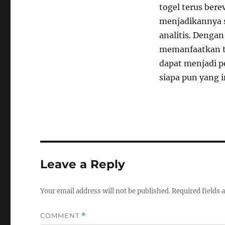
togel terus bere
menjadikannya 
analitis. Denga
memanfaatkan te
dapat menjadi p
siapa pun yang i
Leave a Reply
Your email address will not be published.
Required fields
COMMENT
*