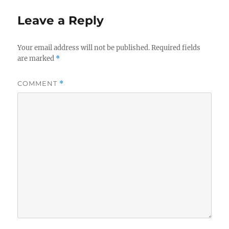
Leave a Reply
Your email address will not be published.
Required fields
are marked
*
COMMENT
*