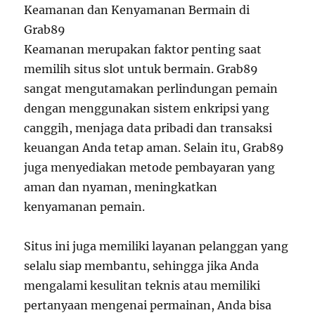
Keamanan dan Kenyamanan Bermain di
Grab89
Keamanan merupakan faktor penting saat
memilih situs slot untuk bermain. Grab89
sangat mengutamakan perlindungan pemain
dengan menggunakan sistem enkripsi yang
canggih, menjaga data pribadi dan transaksi
keuangan Anda tetap aman. Selain itu, Grab89
juga menyediakan metode pembayaran yang
aman dan nyaman, meningkatkan
kenyamanan pemain.
Situs ini juga memiliki layanan pelanggan yang
selalu siap membantu, sehingga jika Anda
mengalami kesulitan teknis atau memiliki
pertanyaan mengenai permainan, Anda bisa