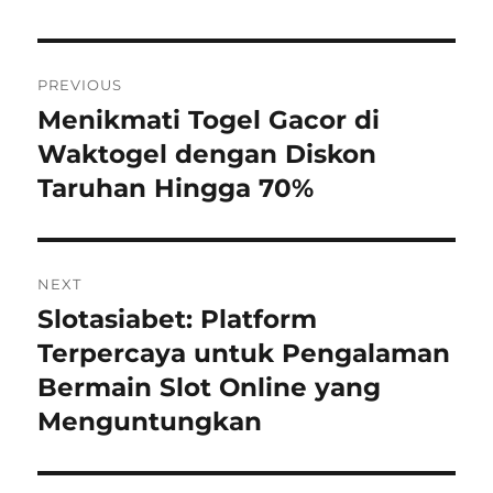
Post
PREVIOUS
navigation
Menikmati Togel Gacor di
Previous
post:
Waktogel dengan Diskon
Taruhan Hingga 70%
NEXT
Slotasiabet: Platform
Next
post:
Terpercaya untuk Pengalaman
Bermain Slot Online yang
Menguntungkan