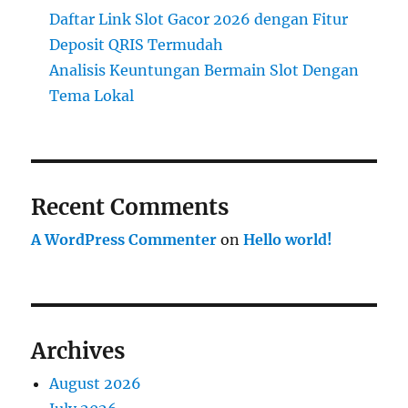
Daftar Link Slot Gacor 2026 dengan Fitur
Deposit QRIS Termudah
Analisis Keuntungan Bermain Slot Dengan
Tema Lokal
Recent Comments
A WordPress Commenter
on
Hello world!
Archives
August 2026