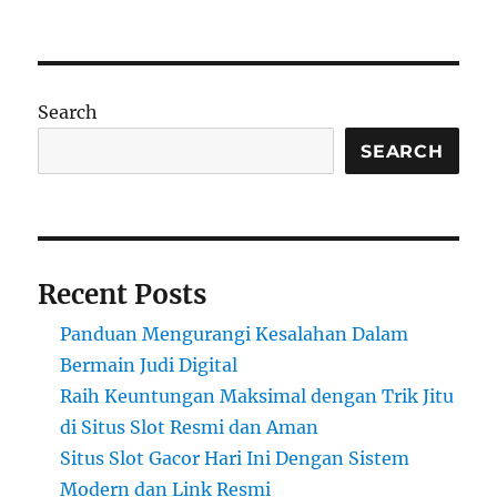
Search
SEARCH
Recent Posts
Panduan Mengurangi Kesalahan Dalam
Bermain Judi Digital
Raih Keuntungan Maksimal dengan Trik Jitu
di Situs Slot Resmi dan Aman
Situs Slot Gacor Hari Ini Dengan Sistem
Modern dan Link Resmi