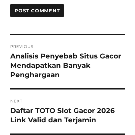
Post
PREVIOUS
navigation
Analisis Penyebab Situs Gacor
Previous
post:
Mendapatkan Banyak
Penghargaan
NEXT
Daftar TOTO Slot Gacor 2026
Next
post:
Link Valid dan Terjamin