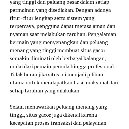
yang tinggi dan peluang besar dalam setiap
permainan yang disediakan. Dengan adanya
fitur-fitur lengkap serta sistem yang
terpercaya, pengguna dapat merasa aman dan
nyaman saat melakukan taruhan. Pengalaman
bermain yang menyenangkan dan peluang
menang yang tinggi membuat situs gacor
semakin diminati oleh berbagai kalangan,
mulai dari pemain pemula hingga profesional.
Tidak heran jika situs ini menjadi pilihan
utama untuk mendapatkan hasil maksimal dari
setiap taruhan yang dilakukan.
Selain menawarkan peluang menang yang
tinggi, situs gacor juga dikenal karena
kecepatan proses transaksi dan pelayanan