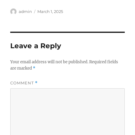
Author
Posted
admin
March 1, 2025
on
Leave a Reply
Your email address will not be published.
Required fields
are marked
*
COMMENT
*