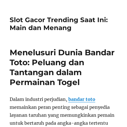
Slot Gacor Trending Saat Ini:
Main dan Menang
Menelusuri Dunia Bandar
Toto: Peluang dan
Tantangan dalam
Permainan Togel
Dalam industri perjudian,
bandar toto
memainkan peran penting sebagai penyedia
layanan taruhan yang memungkinkan pemain
untuk bertaruh pada angka-angka tertentu