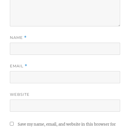
NAME
*
EMAIL
*
WEBSITE
Save my name, email, and website in this browser for