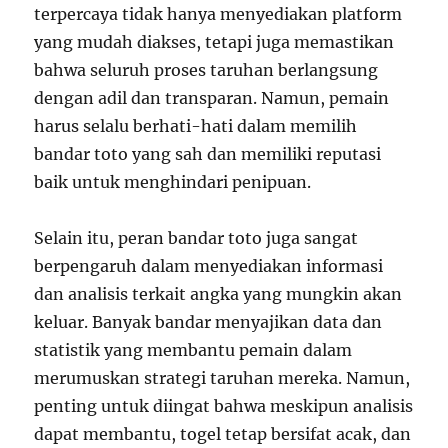
terpercaya tidak hanya menyediakan platform
yang mudah diakses, tetapi juga memastikan
bahwa seluruh proses taruhan berlangsung
dengan adil dan transparan. Namun, pemain
harus selalu berhati-hati dalam memilih
bandar toto yang sah dan memiliki reputasi
baik untuk menghindari penipuan.
Selain itu, peran bandar toto juga sangat
berpengaruh dalam menyediakan informasi
dan analisis terkait angka yang mungkin akan
keluar. Banyak bandar menyajikan data dan
statistik yang membantu pemain dalam
merumuskan strategi taruhan mereka. Namun,
penting untuk diingat bahwa meskipun analisis
dapat membantu, togel tetap bersifat acak, dan