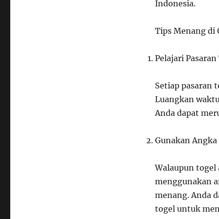
Indonesia.
Tips Menang di
Pelajari Pasaran
Setiap pasaran 
Luangkan waktu
Anda dapat meru
Gunakan Angka 
Walaupun togel
menggunakan an
menang. Anda da
togel untuk men