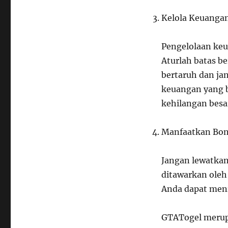
Kelola Keuanga
Pengelolaan keu
Aturlah batas b
bertaruh dan j
keuangan yang b
kehilangan besa
Manfaatkan Bo
Jangan lewatka
ditawarkan oleh
Anda dapat men
GTATogel merup