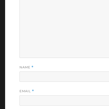
NAME
*
EMAIL
*