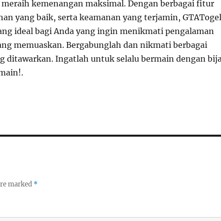
n meraih kemenangan maksimal. Dengan berbagai fitur
nan yang baik, serta keamanan yang terjamin, GTAToge
yang ideal bagi Anda yang ingin menikmati pengalaman
yang memuaskan. Bergabunglah dan nikmati berbagai
 ditawarkan. Ingatlah untuk selalu bermain dengan bij
main!.
 are marked
*