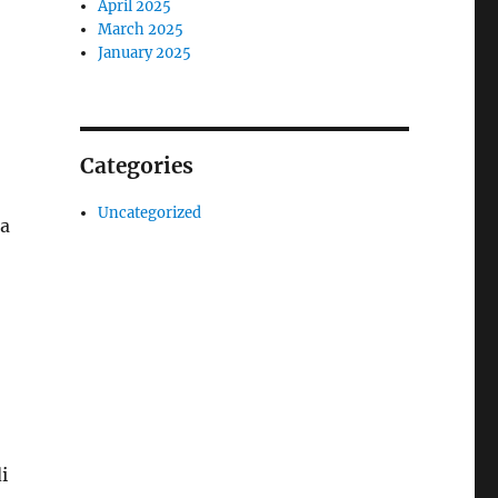
April 2025
March 2025
January 2025
Categories
Uncategorized
ga
i