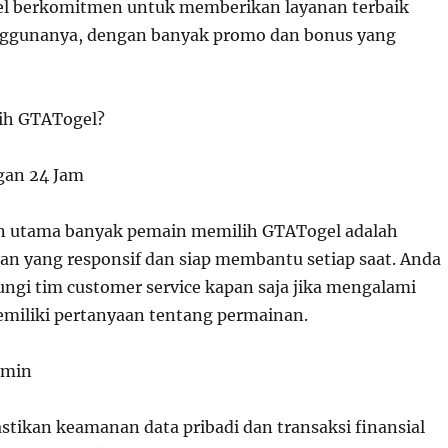
el berkomitmen untuk memberikan layanan terbaik
nggunanya, dengan banyak promo dan bonus yang
ih GTATogel?
gan 24 Jam
an utama banyak pemain memilih GTATogel adalah
an yang responsif dan siap membantu setiap saat. Anda
gi tim customer service kapan saja jika mengalami
miliki pertanyaan tentang permainan.
amin
ikan keamanan data pribadi dan transaksi finansial