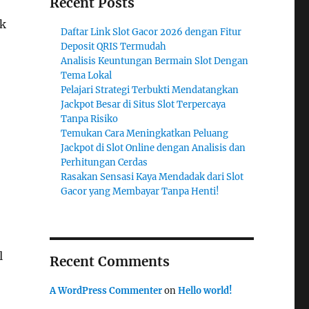
Recent Posts
uk
Daftar Link Slot Gacor 2026 dengan Fitur
Deposit QRIS Termudah
Analisis Keuntungan Bermain Slot Dengan
Tema Lokal
Pelajari Strategi Terbukti Mendatangkan
Jackpot Besar di Situs Slot Terpercaya
Tanpa Risiko
Temukan Cara Meningkatkan Peluang
Jackpot di Slot Online dengan Analisis dan
Perhitungan Cerdas
Rasakan Sensasi Kaya Mendadak dari Slot
Gacor yang Membayar Tanpa Henti!
l
Recent Comments
A WordPress Commenter
on
Hello world!