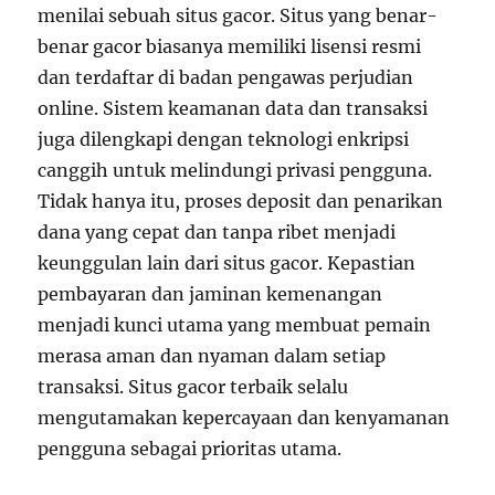
menilai sebuah situs gacor. Situs yang benar-
benar gacor biasanya memiliki lisensi resmi
dan terdaftar di badan pengawas perjudian
online. Sistem keamanan data dan transaksi
juga dilengkapi dengan teknologi enkripsi
canggih untuk melindungi privasi pengguna.
Tidak hanya itu, proses deposit dan penarikan
dana yang cepat dan tanpa ribet menjadi
keunggulan lain dari situs gacor. Kepastian
pembayaran dan jaminan kemenangan
menjadi kunci utama yang membuat pemain
merasa aman dan nyaman dalam setiap
transaksi. Situs gacor terbaik selalu
mengutamakan kepercayaan dan kenyamanan
pengguna sebagai prioritas utama.