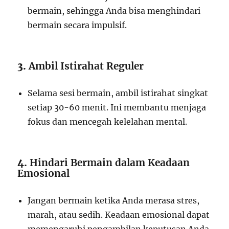
bermain, sehingga Anda bisa menghindari
bermain secara impulsif.
3.
Ambil Istirahat Reguler
Selama sesi bermain, ambil istirahat singkat
setiap 30-60 menit. Ini membantu menjaga
fokus dan mencegah kelelahan mental.
4.
Hindari Bermain dalam Keadaan
Emosional
Jangan bermain ketika Anda merasa stres,
marah, atau sedih. Keadaan emosional dapat