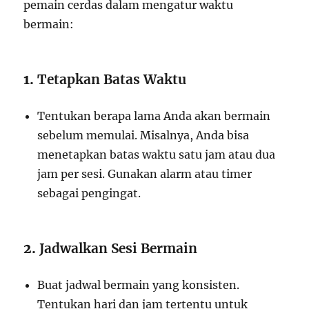
pemain cerdas dalam mengatur waktu
bermain:
1.
Tetapkan Batas Waktu
Tentukan berapa lama Anda akan bermain
sebelum memulai. Misalnya, Anda bisa
menetapkan batas waktu satu jam atau dua
jam per sesi. Gunakan alarm atau timer
sebagai pengingat.
2.
Jadwalkan Sesi Bermain
Buat jadwal bermain yang konsisten.
Tentukan hari dan jam tertentu untuk