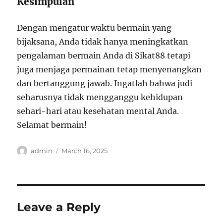
Kesimpulan
Dengan mengatur waktu bermain yang
bijaksana, Anda tidak hanya meningkatkan
pengalaman bermain Anda di Sikat88 tetapi
juga menjaga permainan tetap menyenangkan
dan bertanggung jawab. Ingatlah bahwa judi
seharusnya tidak mengganggu kehidupan
sehari-hari atau kesehatan mental Anda.
Selamat bermain!
Author
Posted
admin
March 16, 2025
on
Leave a Reply