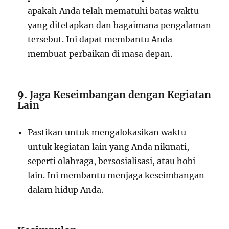
apakah Anda telah mematuhi batas waktu
yang ditetapkan dan bagaimana pengalaman
tersebut. Ini dapat membantu Anda
membuat perbaikan di masa depan.
9.
Jaga Keseimbangan dengan Kegiatan
Lain
Pastikan untuk mengalokasikan waktu
untuk kegiatan lain yang Anda nikmati,
seperti olahraga, bersosialisasi, atau hobi
lain. Ini membantu menjaga keseimbangan
dalam hidup Anda.