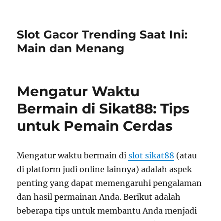
Slot Gacor Trending Saat Ini:
Main dan Menang
Mengatur Waktu
Bermain di Sikat88: Tips
untuk Pemain Cerdas
Mengatur waktu bermain di
slot sikat88
(atau
di platform judi online lainnya) adalah aspek
penting yang dapat memengaruhi pengalaman
dan hasil permainan Anda. Berikut adalah
beberapa tips untuk membantu Anda menjadi