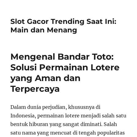
Slot Gacor Trending Saat Ini:
Main dan Menang
Mengenal Bandar Toto:
Solusi Permainan Lotere
yang Aman dan
Terpercaya
Dalam dunia perjudian, khususnya di
Indonesia, permainan lotere menjadi salah satu
bentuk hiburan yang sangat diminati. Salah
satu nama yang mencuat di tengah popularitas