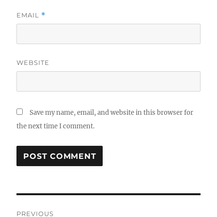
EMAIL
*
WEBSITE
Save my name, email, and website in this browser for
the next time I comment.
Post
PREVIOUS