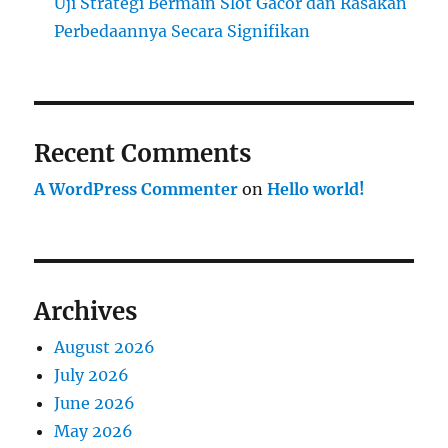
Uji Strategi Bermain Slot Gacor dan Rasakan
Perbedaannya Secara Signifikan
Recent Comments
A WordPress Commenter
on
Hello world!
Archives
August 2026
July 2026
June 2026
May 2026