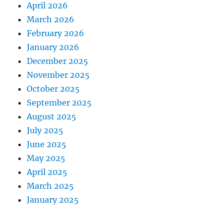
April 2026
March 2026
February 2026
January 2026
December 2025
November 2025
October 2025
September 2025
August 2025
July 2025
June 2025
May 2025
April 2025
March 2025
January 2025