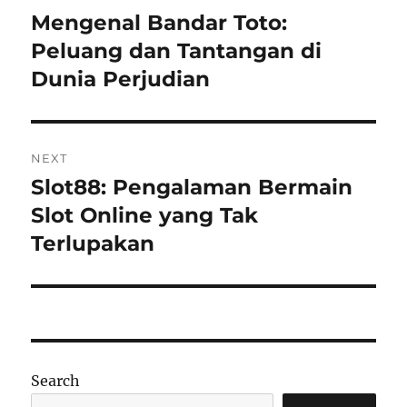
navigation
Mengenal Bandar Toto:
Previous
post:
Peluang dan Tantangan di
Dunia Perjudian
NEXT
Slot88: Pengalaman Bermain
Next
post:
Slot Online yang Tak
Terlupakan
Search