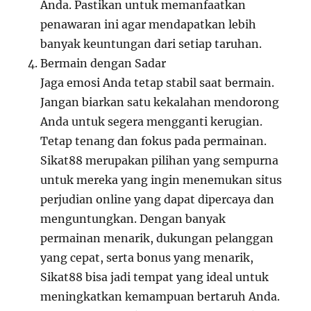
Anda. Pastikan untuk memanfaatkan
penawaran ini agar mendapatkan lebih
banyak keuntungan dari setiap taruhan.
Bermain dengan Sadar
Jaga emosi Anda tetap stabil saat bermain.
Jangan biarkan satu kekalahan mendorong
Anda untuk segera mengganti kerugian.
Tetap tenang dan fokus pada permainan.
Sikat88 merupakan pilihan yang sempurna
untuk mereka yang ingin menemukan situs
perjudian online yang dapat dipercaya dan
menguntungkan. Dengan banyak
permainan menarik, dukungan pelanggan
yang cepat, serta bonus yang menarik,
Sikat88 bisa jadi tempat yang ideal untuk
meningkatkan kemampuan bertaruh Anda.