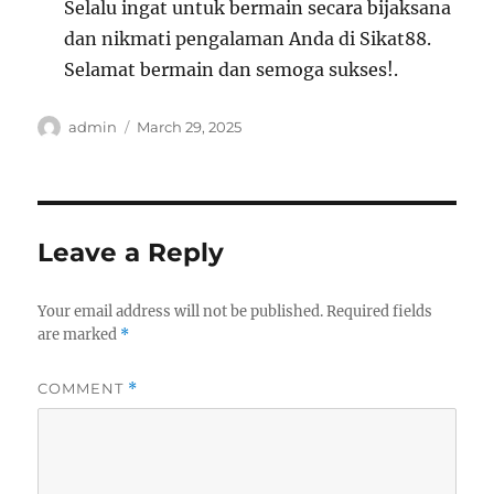
Selalu ingat untuk bermain secara bijaksana
dan nikmati pengalaman Anda di Sikat88.
Selamat bermain dan semoga sukses!.
Author
Posted
admin
March 29, 2025
on
Leave a Reply
Your email address will not be published.
Required fields
are marked
*
COMMENT
*