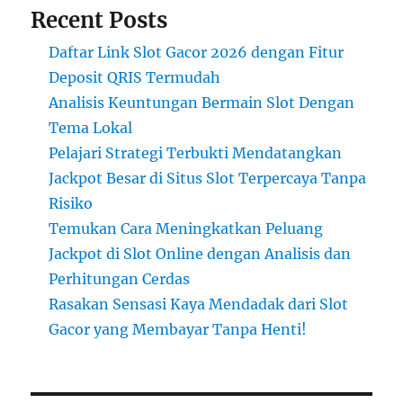
Recent Posts
Daftar Link Slot Gacor 2026 dengan Fitur
Deposit QRIS Termudah
Analisis Keuntungan Bermain Slot Dengan
Tema Lokal
Pelajari Strategi Terbukti Mendatangkan
Jackpot Besar di Situs Slot Terpercaya Tanpa
Risiko
Temukan Cara Meningkatkan Peluang
Jackpot di Slot Online dengan Analisis dan
Perhitungan Cerdas
Rasakan Sensasi Kaya Mendadak dari Slot
Gacor yang Membayar Tanpa Henti!