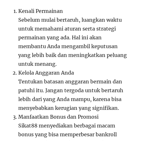
Kenali Permainan
Sebelum mulai bertaruh, luangkan waktu
untuk memahami aturan serta strategi
permainan yang ada. Hal ini akan
membantu Anda mengambil keputusan
yang lebih baik dan meningkatkan peluang
untuk menang.
Kelola Anggaran Anda
Tentukan batasan anggaran bermain dan
patuhi itu. Jangan tergoda untuk bertaruh
lebih dari yang Anda mampu, karena bisa
menyebabkan kerugian yang signifikan.
Manfaatkan Bonus dan Promosi
Sikat88 menyediakan berbagai macam
bonus yang bisa memperbesar bankroll