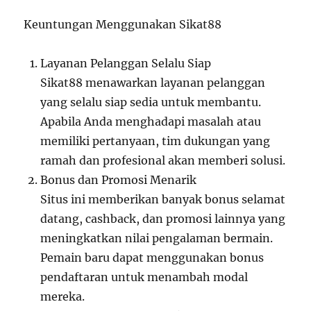
Keuntungan Menggunakan Sikat88
Layanan Pelanggan Selalu Siap
Sikat88 menawarkan layanan pelanggan
yang selalu siap sedia untuk membantu.
Apabila Anda menghadapi masalah atau
memiliki pertanyaan, tim dukungan yang
ramah dan profesional akan memberi solusi.
Bonus dan Promosi Menarik
Situs ini memberikan banyak bonus selamat
datang, cashback, dan promosi lainnya yang
meningkatkan nilai pengalaman bermain.
Pemain baru dapat menggunakan bonus
pendaftaran untuk menambah modal
mereka.