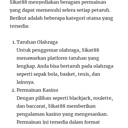
Sikat88 menyediakan beragam permainan
yang dapat memenuhi selera setiap petaruh.
Berikut adalah beberapa kategori utama yang
tersedia:
Taruhan Olahraga
Untuk penggemar olahraga, Sikat88
menawarkan platform taruhan yang
lengkap. Anda bisa bertaruh pada olahraga
seperti sepak bola, basket, tenis, dan
lainnya.
Permainan Kasino
Dengan pilihan seperti blackjack, roulette,
dan baccarat, Sikat88 memberikan
pengalaman kasino yang mengesankan.
Permainan ini tersedia dalam format