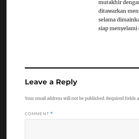
mutakhir dengan
ditawarkan menja
selama dimainka
siap menyelami 
Leave a Reply
Your email address will not be published.
Required fields
COMMENT
*