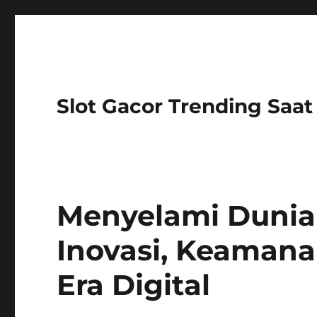
Slot Gacor Trending Saat
Menyelami Dunia 
Inovasi, Keamana
Era Digital