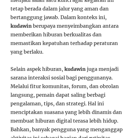
menjadi salah satu kunci agar kegiatan ini
tetap berada dalam jalur yang aman dan
bertanggung jawab. Dalam konteks ini,
kudawin
berupaya menyeimbangkan antara
memberikan hiburan berkualitas dan
memastikan kepatuhan terhadap peraturan
yang berlaku.
Selain aspek hiburan,
kudawin
juga menjadi
sarana interaksi sosial bagi penggunanya.
Melalui fitur komunitas, forum, dan obrolan
langsung, pemain dapat saling berbagi
pengalaman, tips, dan strategi. Hal ini
menciptakan suasana yang lebih dinamis dan
membuat hiburan digital terasa lebih hidup.
Bahkan, banyak pengguna yang menganggap