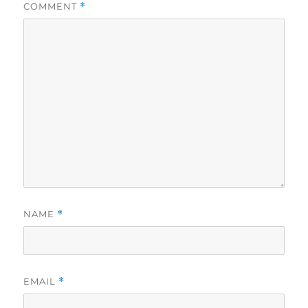
COMMENT
*
NAME
*
EMAIL
*