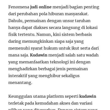
Fenomena
judi online
menjadi bagian penting
dari perubahan pola hiburan masyarakat.
Dahulu, permainan dengan unsur taruhan
hanya dapat diakses secara langsung di lokasi
fisik tertentu. Namun, kini sistem berbasis
daring memungkinkan siapa saja yang
memenuhi syarat hukum untuk ikut serta dari
mana saja.
Kudawin
menjadi salah satu wadah
yang memanfaatkan teknologi ini dengan
menghadirkan berbagai jenis permainan
interaktif yang menghibur sekaligus
menantang.
Keunggulan utama platform seperti
kudawin
terletak pada kemudahan akses dan variasi