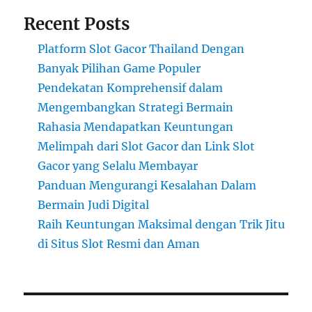
Recent Posts
Platform Slot Gacor Thailand Dengan
Banyak Pilihan Game Populer
Pendekatan Komprehensif dalam
Mengembangkan Strategi Bermain
Rahasia Mendapatkan Keuntungan
Melimpah dari Slot Gacor dan Link Slot
Gacor yang Selalu Membayar
Panduan Mengurangi Kesalahan Dalam
Bermain Judi Digital
Raih Keuntungan Maksimal dengan Trik Jitu
di Situs Slot Resmi dan Aman