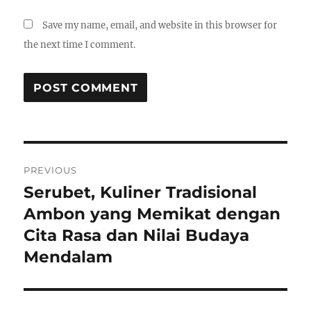
Save my name, email, and website in this browser for
the next time I comment.
Post
PREVIOUS
navigation
Serubet, Kuliner Tradisional
Previous
post:
Ambon yang Memikat dengan
Cita Rasa dan Nilai Budaya
Mendalam