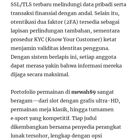
SSL/TLS terbaru melindungi data pribadi serta
transaksi finansial dengan andal. Selain itu,
otentikasi dua faktor (2FA) tersedia sebagai
lapisan perlindungan tambahan, sementara
prosedur KYC (Know Your Customer) ketat
menjamin validitas identitas pengguna.
Dengan sistem berlapis ini, setiap anggota
dapat merasa yakin bahwa informasi mereka
dijaga secara maksimal.
Portofolio permainan di
mewah89
sangat
beragam—dari slot dengan grafis ultra-HD,
permainan meja klasik, hingga turnamen
e‑sport yang kompetitif. Tiap judul
dikembangkan bersama penyedia perangkat
lunak tersohor, lengkap dengan opsi