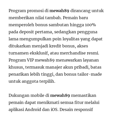
Program promosi di
mewah89
dirancang untuk
memberikan nilai tambah. Pemain baru
memperoleh bonus sambutan hingga 100%
pada deposit pertama, sedangkan pengguna
lama mengumpulkan poin loyalitas yang dapat
ditukarkan menjadi kredit bonus, akses
turnamen eksklusif, atau merchandise resmi.
Program VIP mewah89 menawarkan layanan
khusus, termasuk manajer akun pribadi, batas
penarikan lebih tinggi, dan bonus tailor-made
untuk anggota terpilih.
Dukungan mobile di
mewah89
memastikan
pemain dapat menikmati semua fitur melalui
aplikasi Android dan iOS. Desain responsif