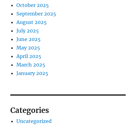
October 2025
September 2025
August 2025
July 2025
June 2025
May 2025
April 2025
March 2025
January 2025
Categories
Uncategorized