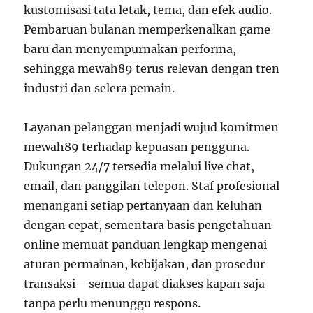
kustomisasi tata letak, tema, dan efek audio.
Pembaruan bulanan memperkenalkan game
baru dan menyempurnakan performa,
sehingga mewah89 terus relevan dengan tren
industri dan selera pemain.
Layanan pelanggan menjadi wujud komitmen
mewah89 terhadap kepuasan pengguna.
Dukungan 24/7 tersedia melalui live chat,
email, dan panggilan telepon. Staf profesional
menangani setiap pertanyaan dan keluhan
dengan cepat, sementara basis pengetahuan
online memuat panduan lengkap mengenai
aturan permainan, kebijakan, dan prosedur
transaksi—semua dapat diakses kapan saja
tanpa perlu menunggu respons.