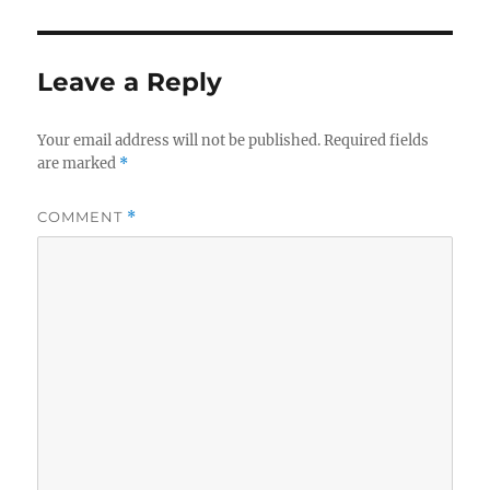
Leave a Reply
Your email address will not be published.
Required fields
are marked
*
COMMENT
*