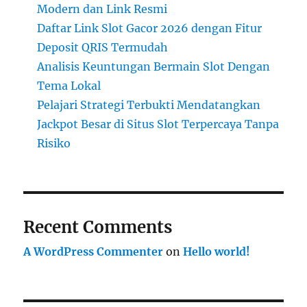
Modern dan Link Resmi
Daftar Link Slot Gacor 2026 dengan Fitur
Deposit QRIS Termudah
Analisis Keuntungan Bermain Slot Dengan
Tema Lokal
Pelajari Strategi Terbukti Mendatangkan
Jackpot Besar di Situs Slot Terpercaya Tanpa
Risiko
Recent Comments
A WordPress Commenter
on
Hello world!