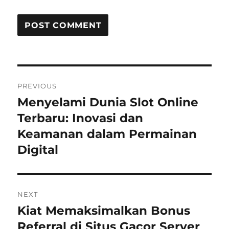
Post
PREVIOUS
navigation
Menyelami Dunia Slot Online
Previous
post:
Terbaru: Inovasi dan
Keamanan dalam Permainan
Digital
NEXT
Kiat Memaksimalkan Bonus
Next
post:
Referral di Situs Gacor Server