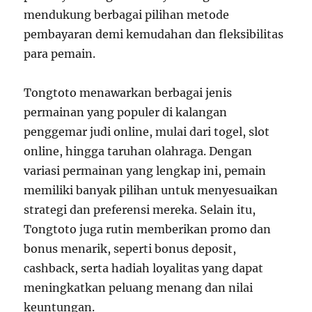
mendukung berbagai pilihan metode
pembayaran demi kemudahan dan fleksibilitas
para pemain.
Tongtoto menawarkan berbagai jenis
permainan yang populer di kalangan
penggemar judi online, mulai dari togel, slot
online, hingga taruhan olahraga. Dengan
variasi permainan yang lengkap ini, pemain
memiliki banyak pilihan untuk menyesuaikan
strategi dan preferensi mereka. Selain itu,
Tongtoto juga rutin memberikan promo dan
bonus menarik, seperti bonus deposit,
cashback, serta hadiah loyalitas yang dapat
meningkatkan peluang menang dan nilai
keuntungan.