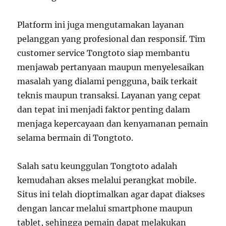
Platform ini juga mengutamakan layanan
pelanggan yang profesional dan responsif. Tim
customer service Tongtoto siap membantu
menjawab pertanyaan maupun menyelesaikan
masalah yang dialami pengguna, baik terkait
teknis maupun transaksi. Layanan yang cepat
dan tepat ini menjadi faktor penting dalam
menjaga kepercayaan dan kenyamanan pemain
selama bermain di Tongtoto.
Salah satu keunggulan Tongtoto adalah
kemudahan akses melalui perangkat mobile.
Situs ini telah dioptimalkan agar dapat diakses
dengan lancar melalui smartphone maupun
tablet, sehingga pemain dapat melakukan