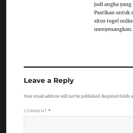
judi angka yang
Pastikan untuk 
situs togel onl
menyenangkan. 
Leave a Reply
Your email address will not be published.
Required fields
COMMENT
*