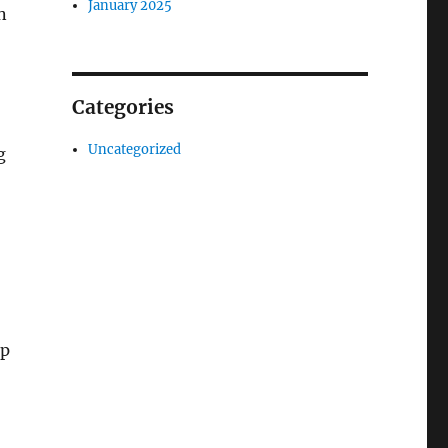
January 2025
n
Categories
Uncategorized
g
ap