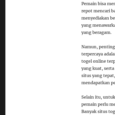
Pemain bisa mem
repot mencari ba
menyediakan ber
yang menawarkan
yang beragam.
Namun, penting 
terpercaya adal
togel online ter
yang kuat, sert
situs yang tepa
mendapatkan p
Selain itu, unt
pemain perlu me
Banyak situs tog