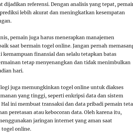
 dijadikan referensi. Dengan analisis yang tepat, pemai
prediksi lebih akurat dan meningkatkan kesempatan
ngan.
eknis, pemain juga harus menerapkan manajemen
aik saat bermain togel online. Jangan pernah memasan
i kemampuan finansial dan selalu tetapkan batas
permainan tetap menyenangkan dan tidak menimbulkan
dian hari.
ogi juga memungkinkan togel online untuk diakses
manan yang tinggi, seperti enkripsi data dan sistem
. Hal ini membuat transaksi dan data pribadi pemain tet
an peretasan atau kebocoran data. Oleh karena itu,
 menggunakan jaringan internet yang aman saat
togel online.