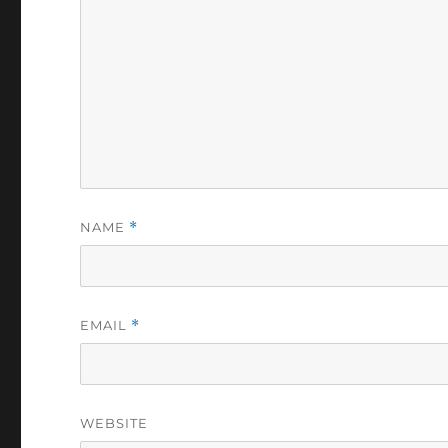
NAME
*
EMAIL
*
WEBSITE