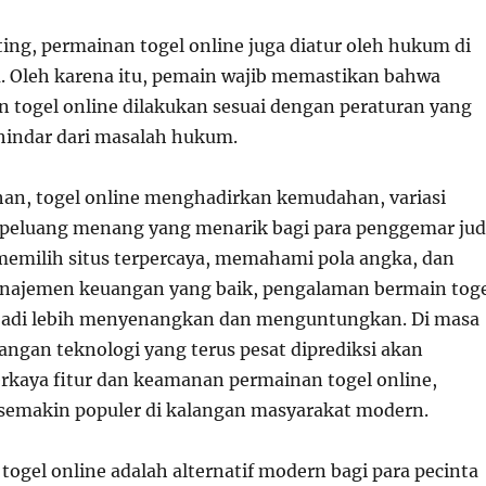
ing, permainan togel online juga diatur oleh hukum di
. Oleh karena itu, pemain wajib memastikan bahwa
in togel online dilakukan sesuai dengan peraturan yang
rhindar dari masalah hukum.
han, togel online menghadirkan kemudahan, variasi
peluang menang yang menarik bagi para penggemar jud
emilih situs terpercaya, memahami pola angka, dan
ajemen keuangan yang baik, pengalaman bermain toge
njadi lebih menyenangkan dan menguntungkan. Di masa
ngan teknologi yang terus pesat diprediksi akan
kaya fitur dan keamanan permainan togel online,
semakin populer di kalangan masyarakat modern.
ogel online adalah alternatif modern bagi para pecinta