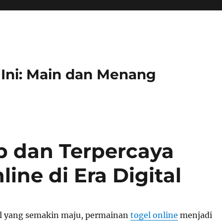
 Ini: Main dan Menang
 dan Terpercaya
ine di Era Digital
al yang semakin maju, permainan
togel online
menjadi