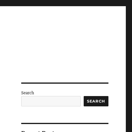
Search
SEARCH