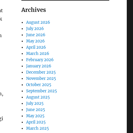
Archives
at
k
August 2026
July 2026
n
June 2026
May 2026
April 2026
March 2026
February 2026
January 2026
December 2025
November 2025
October 2025
September 2025
n,
August 2025
July 2025
June 2025
May 2025
gi
April 2025
March 2025