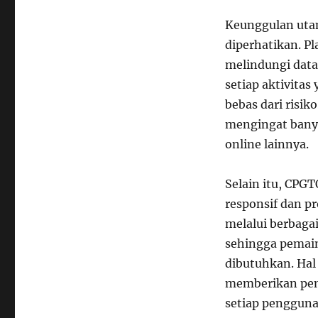
Keunggulan uta
diperhatikan. P
melindungi data
setiap aktivita
bebas dari risi
mengingat banya
online lainnya.
Selain itu, CPG
responsif dan p
melalui berbagai
sehingga pemai
dibutuhkan. Ha
memberikan pen
setiap pengguna