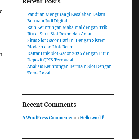
Recent Posts
r
Panduan Mengurangi Kesalahan Dalam
Bermain Judi Digital
Raih Keuntungan Maksimal dengan Trik
Jitu di Situs Slot Resmi dan Aman
Situs Slot Gacor Hari Ini Dengan Sistem
Modern dan Link Resmi
Daftar Link Slot Gacor 2026 dengan Fitur
n
Deposit QRIS Termudah
Analisis Keuntungan Bermain Slot Dengan
Tema Lokal
Recent Comments
A WordPress Commenter
on
Hello world!