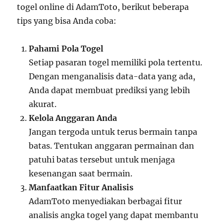
togel online di AdamToto, berikut beberapa
tips yang bisa Anda coba:
Pahami Pola Togel
Setiap pasaran togel memiliki pola tertentu.
Dengan menganalisis data-data yang ada,
Anda dapat membuat prediksi yang lebih
akurat.
Kelola Anggaran Anda
Jangan tergoda untuk terus bermain tanpa
batas. Tentukan anggaran permainan dan
patuhi batas tersebut untuk menjaga
kesenangan saat bermain.
Manfaatkan Fitur Analisis
AdamToto menyediakan berbagai fitur
analisis angka togel yang dapat membantu