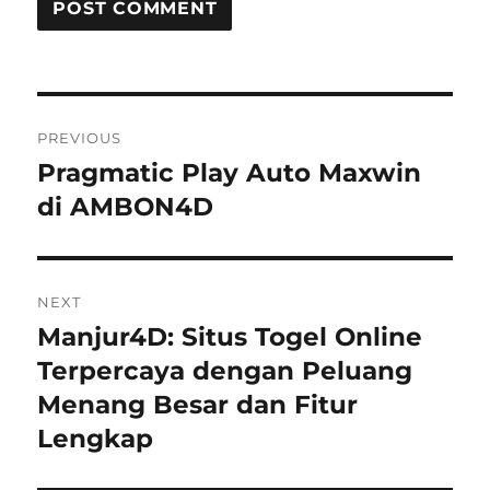
Post
PREVIOUS
navigation
Pragmatic Play Auto Maxwin
Previous
post:
di AMBON4D
NEXT
Manjur4D: Situs Togel Online
Next
post:
Terpercaya dengan Peluang
Menang Besar dan Fitur
Lengkap