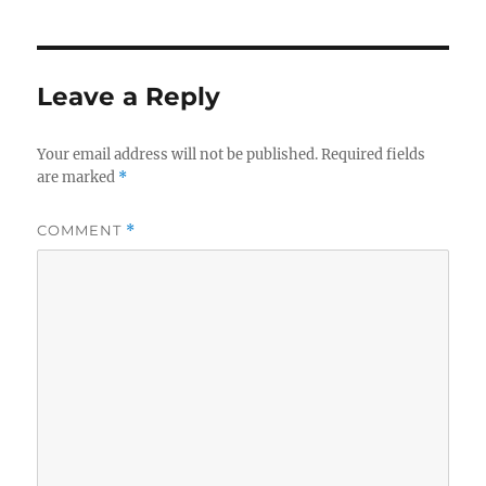
Leave a Reply
Your email address will not be published.
Required fields
are marked
*
COMMENT
*