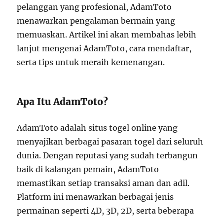
pelanggan yang profesional, AdamToto
menawarkan pengalaman bermain yang
memuaskan. Artikel ini akan membahas lebih
lanjut mengenai AdamToto, cara mendaftar,
serta tips untuk meraih kemenangan.
Apa Itu AdamToto?
AdamToto adalah situs togel online yang
menyajikan berbagai pasaran togel dari seluruh
dunia. Dengan reputasi yang sudah terbangun
baik di kalangan pemain, AdamToto
memastikan setiap transaksi aman dan adil.
Platform ini menawarkan berbagai jenis
permainan seperti 4D, 3D, 2D, serta beberapa