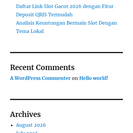
Daftar Link Slot Gacor 2026 dengan Fitur
Deposit QRIS Termudah
Analisis Keuntungan Bermain Slot Dengan
Tema Lokal
Recent Comments
A WordPress Commenter
on
Hello world!
Archives
August 2026