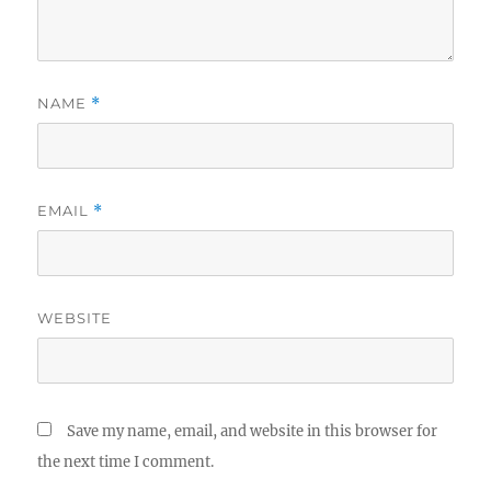
NAME
*
EMAIL
*
WEBSITE
Save my name, email, and website in this browser for
the next time I comment.