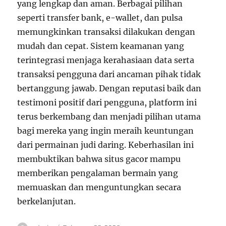
yang lengkap dan aman. Berbagai pilihan
seperti transfer bank, e-wallet, dan pulsa
memungkinkan transaksi dilakukan dengan
mudah dan cepat. Sistem keamanan yang
terintegrasi menjaga kerahasiaan data serta
transaksi pengguna dari ancaman pihak tidak
bertanggung jawab. Dengan reputasi baik dan
testimoni positif dari pengguna, platform ini
terus berkembang dan menjadi pilihan utama
bagi mereka yang ingin meraih keuntungan
dari permainan judi daring. Keberhasilan ini
membuktikan bahwa situs gacor mampu
memberikan pengalaman bermain yang
memuaskan dan menguntungkan secara
berkelanjutan.