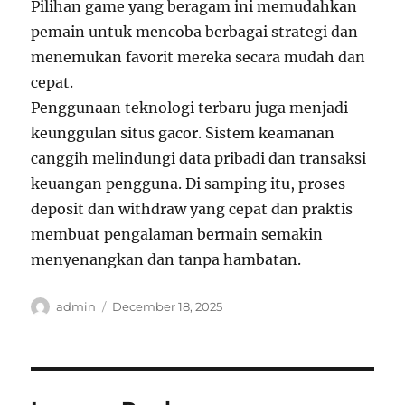
Pilihan game yang beragam ini memudahkan
pemain untuk mencoba berbagai strategi dan
menemukan favorit mereka secara mudah dan
cepat.
Penggunaan teknologi terbaru juga menjadi
keunggulan situs gacor. Sistem keamanan
canggih melindungi data pribadi dan transaksi
keuangan pengguna. Di samping itu, proses
deposit dan withdraw yang cepat dan praktis
membuat pengalaman bermain semakin
menyenangkan dan tanpa hambatan.
Author
Posted
admin
December 18, 2025
on