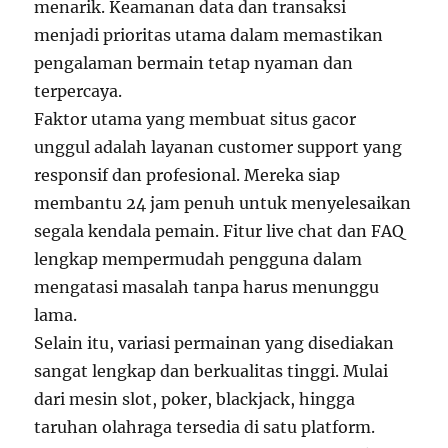
menarik. Keamanan data dan transaksi
menjadi prioritas utama dalam memastikan
pengalaman bermain tetap nyaman dan
terpercaya.
Faktor utama yang membuat situs gacor
unggul adalah layanan customer support yang
responsif dan profesional. Mereka siap
membantu 24 jam penuh untuk menyelesaikan
segala kendala pemain. Fitur live chat dan FAQ
lengkap mempermudah pengguna dalam
mengatasi masalah tanpa harus menunggu
lama.
Selain itu, variasi permainan yang disediakan
sangat lengkap dan berkualitas tinggi. Mulai
dari mesin slot, poker, blackjack, hingga
taruhan olahraga tersedia di satu platform.