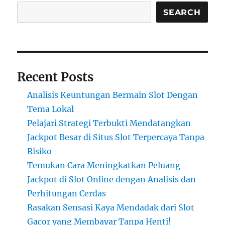
SEARCH
Recent Posts
Analisis Keuntungan Bermain Slot Dengan
Tema Lokal
Pelajari Strategi Terbukti Mendatangkan
Jackpot Besar di Situs Slot Terpercaya Tanpa
Risiko
Temukan Cara Meningkatkan Peluang
Jackpot di Slot Online dengan Analisis dan
Perhitungan Cerdas
Rasakan Sensasi Kaya Mendadak dari Slot
Gacor yang Membayar Tanpa Henti!