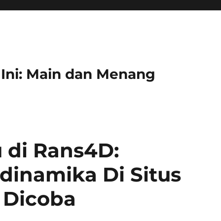
 Ini: Main dan Menang
 di Rans4D:
inamika Di Situs
 Dicoba