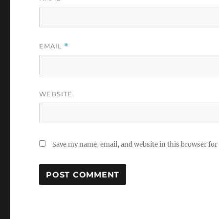
EMAIL
*
WEBSITE
Save my name, email, and website in this browser for