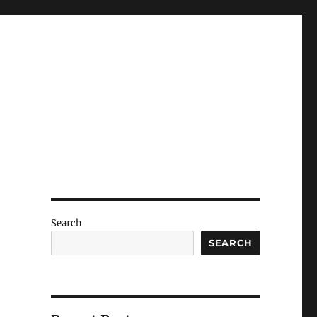
Search
SEARCH