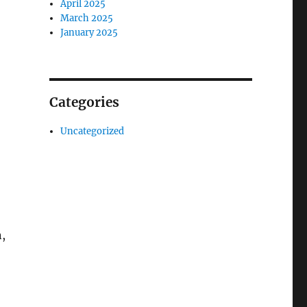
April 2025
March 2025
January 2025
Categories
Uncategorized
,