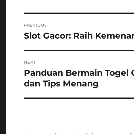
Post
PREVIOUS
navigation
Slot Gacor: Raih Kemen
Previous
post:
NEXT
Panduan Bermain Togel On
Next
post:
dan Tips Menang