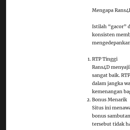
Mengapa Rans4D 
Istilah “gacor” 
konsisten memb
mengedepankan r
RTP Tinggi
Rans4D menyajik
sangat baik. RT
dalam jangka wa
kemenangan bagi
Bonus Menarik
Situs ini menaw
bonus sambutan,
tersebut tidak 