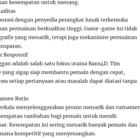
kan kesempatan untuk menang.
alitas
orasi dengan penyedia perangkat lunak terkemuka
n permainan berkualitas tinggi. Game-game ini tidak
grafis yang menarik, tetapi juga mekanisme permainan
ansparan.
e Responsif
gan adalah salah satu fokus utama Rans4D. Tim
e yang sigap siap membantu pemain dengan cepat,
a setiap pertanyaan atau masalah dapat diatasi tanpa
amen Rutin
berkala menyelenggarakan promo menarik dan turnamen
empatan tambahan bagi pemain untuk meraih
ar. Kesempatan ini sering menarik banyak pemain dan
asana kompetitif yang menyenangkan.