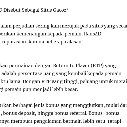
Disebut Sebagai Situs Gacor?
dalam perjudian sering kali merujuk pada situs yang seca
erikan kemenangan kepada pemain. Rans4D
eputasi ini karena beberapa alasan:
an permainan dengan Return to Player (RTP) yang
P adalah persentase uang yang kembali kepada pemain
ktu lama. Dengan RTP yang tinggi, peluang untuk mera
 pemain pun menjadi lebih besar.
arkan berbagai jenis bonus yang menggiurkan, mulai dar
 bonus deposit, hingga bonus referral. Bonus-bonus
hanya membuat pengalaman bermain lebih seru, tetapi