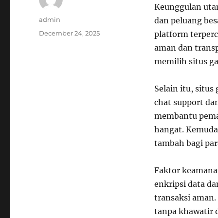
Keunggulan utam
Author
admin
dan peluang bes
Posted
December 24, 2025
platform terper
on
aman dan transp
memilih situs ga
Selain itu, situ
chat support dan
membantu pemai
hangat. Kemudah
tambah bagi par
Faktor keamanan 
enkripsi data d
transaksi aman
tanpa khawatir 