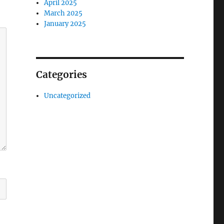
April 2025
March 2025
January 2025
Categories
Uncategorized