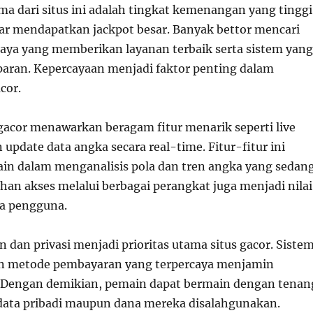
a dari situs ini adalah tingkat kemenangan yang tinggi
ar mendapatkan jackpot besar. Banyak bettor mencari
caya yang memberikan layanan terbaik serta sistem yang
aran. Kepercayaan menjadi faktor penting dalam
cor.
s gacor menawarkan beragam fitur menarik seperti live
 update data angka secara real-time. Fitur-fitur ini
n dalam menganalisis pola dan tren angka yang sedan
an akses melalui berbagai perangkat juga menjadi nilai
a pengguna.
dan privasi menjadi prioritas utama situs gacor. Siste
an metode pembayaran yang terpercaya menjamin
. Dengan demikian, pemain dapat bermain dengan tenan
data pribadi maupun dana mereka disalahgunakan.