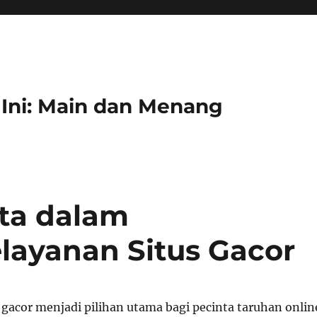
 Ini: Main dan Menang
ata dalam
layanan Situs Gacor
 gacor menjadi pilihan utama bagi pecinta taruhan onlin