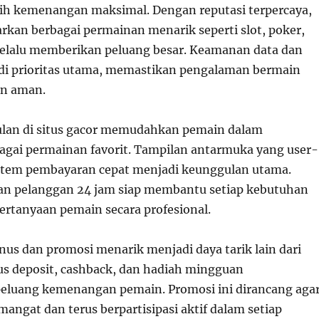
ih kemenangan maksimal. Dengan reputasi terpercaya,
arkan berbagai permainan menarik seperti slot, poker,
selalu memberikan peluang besar. Keamanan data dan
di prioritas utama, memastikan pengalaman bermain
n aman.
gulan di situs gacor memudahkan pemain dalam
gai permainan favorit. Tampilan antarmuka yang user-
sistem pembayaran cepat menjadi keunggulan utama.
anan pelanggan 24 jam siap membantu setiap kebutuhan
rtanyaan pemain secara profesional.
nus dan promosi menarik menjadi daya tarik lain dari
nus deposit, cashback, dan hadiah mingguan
eluang kemenangan pemain. Promosi ini dirancang aga
angat dan terus berpartisipasi aktif dalam setiap