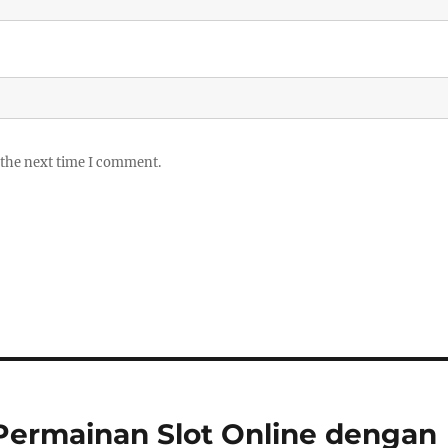
 the next time I comment.
Permainan Slot Online dengan