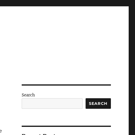
Search
SEARCH
e