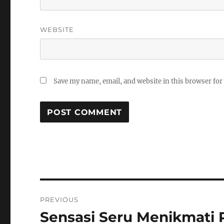
WEBSITE
Save my name, email, and website in this browser for
Post
PREVIOUS
navigation
Sensasi Seru Menikmati 
Previous