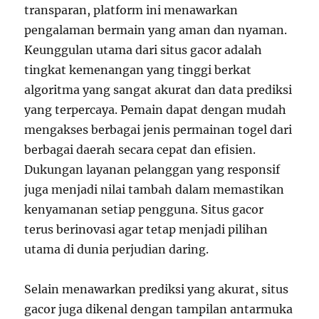
transparan, platform ini menawarkan
pengalaman bermain yang aman dan nyaman.
Keunggulan utama dari situs gacor adalah
tingkat kemenangan yang tinggi berkat
algoritma yang sangat akurat dan data prediksi
yang terpercaya. Pemain dapat dengan mudah
mengakses berbagai jenis permainan togel dari
berbagai daerah secara cepat dan efisien.
Dukungan layanan pelanggan yang responsif
juga menjadi nilai tambah dalam memastikan
kenyamanan setiap pengguna. Situs gacor
terus berinovasi agar tetap menjadi pilihan
utama di dunia perjudian daring.
Selain menawarkan prediksi yang akurat, situs
gacor juga dikenal dengan tampilan antarmuka