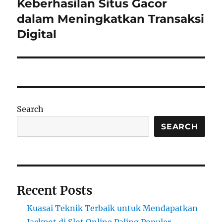
Keberhasilan Situs Gacor
Next
post:
dalam Meningkatkan Transaksi
Digital
Search
SEARCH
Recent Posts
Kuasai Teknik Terbaik untuk Mendapatkan