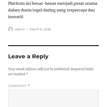
Platform ini benar-benar menjadi pusat utama
dalam dunia togel daring yang terpercaya dan
inovatif.
Author
Posted
admin
March 6, 2026
on
Leave a Reply
Your email address will not be published.
Required fields
are marked
*
COMMENT
*