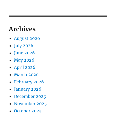
Archives
August 2026
July 2026
June 2026
May 2026
April 2026
March 2026
February 2026
January 2026
December 2025
November 2025
October 2025