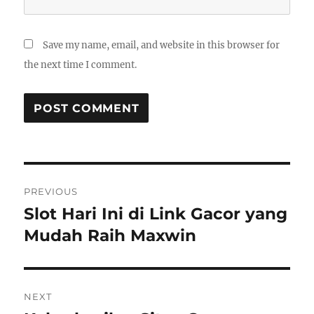
Save my name, email, and website in this browser for
the next time I comment.
Post
PREVIOUS
navigation
Slot Hari Ini di Link Gacor yang
Previous
post:
Mudah Raih Maxwin
NEXT