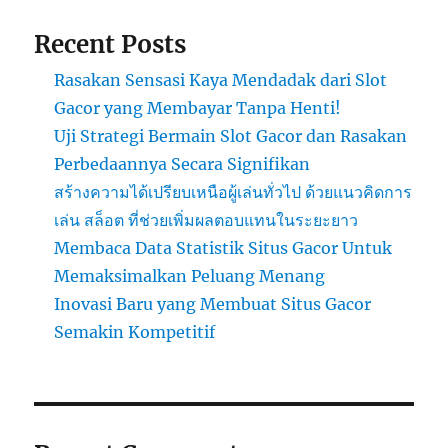
Recent Posts
Rasakan Sensasi Kaya Mendadak dari Slot
Gacor yang Membayar Tanpa Henti!
Uji Strategi Bermain Slot Gacor dan Rasakan
Perbedaannya Secara Signifikan
สร้างความได้เปรียบเหนือผู้เล่นทั่วไป ด้วยแนวคิดการ
เล่น สล็อต ที่ช่วยเพิ่มผลตอบแทนในระยะยาว
Membaca Data Statistik Situs Gacor Untuk
Memaksimalkan Peluang Menang
Inovasi Baru yang Membuat Situs Gacor
Semakin Kompetitif