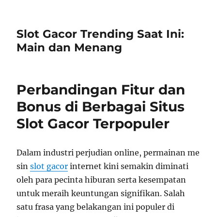
Slot Gacor Trending Saat Ini:
Main dan Menang
Perbandingan Fitur dan
Bonus di Berbagai Situs
Slot Gacor Terpopuler
Dalam industri perjudian online, permainan me
sin
slot gacor
internet kini semakin diminati
oleh para pecinta hiburan serta kesempatan
untuk meraih keuntungan signifikan. Salah
satu frasa yang belakangan ini populer di