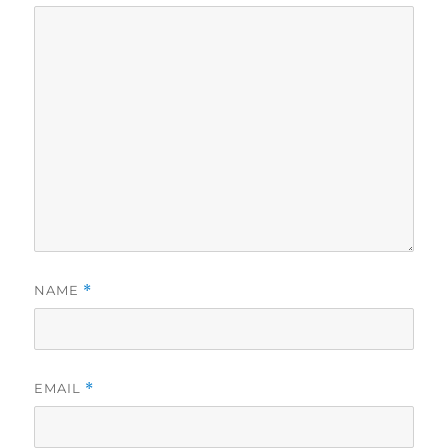
NAME
*
EMAIL
*