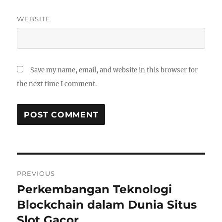
WEBSITE
Save my name, email, and website in this browser for
the next time I comment.
Post
PREVIOUS
navigation
Perkembangan Teknologi
Previous
post:
Blockchain dalam Dunia Situs
Slot Gacor