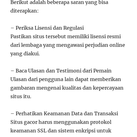
Berikut adalah beberapa saran yang bisa
diterapkan:
– Periksa Lisensi dan Regulasi
Pastikan situs tersebut memiliki lisensi resmi
dari lembaga yang mengawasi perjudian online
yang diakui.
– Baca Ulasan dan Testimoni dari Pemain
Ulasan dari pengguna lain dapat memberikan
gambaran mengenai kualitas dan kepercayaan
situs itu.
– Perhatikan Keamanan Data dan Transaksi
Situs gacor harus menggunakan protokol
keamanan SSL dan sistem enkripsi untuk