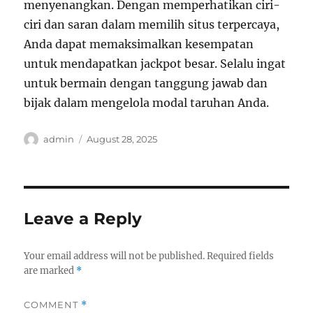
menyenangkan. Dengan memperhatikan ciri-
ciri dan saran dalam memilih situs terpercaya,
Anda dapat memaksimalkan kesempatan
untuk mendapatkan jackpot besar. Selalu ingat
untuk bermain dengan tanggung jawab dan
bijak dalam mengelola modal taruhan Anda.
Author
Posted
admin
August 28, 2025
on
Leave a Reply
Your email address will not be published.
Required fields
are marked
*
COMMENT
*