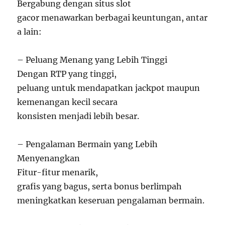
Bergabung dengan situs slot
gacor menawarkan berbagai keuntungan, antar
a lain:
– Peluang Menang yang Lebih Tinggi
Dengan RTP yang tinggi,
peluang untuk mendapatkan jackpot maupun
kemenangan kecil secara
konsisten menjadi lebih besar.
– Pengalaman Bermain yang Lebih
Menyenangkan
Fitur-fitur menarik,
grafis yang bagus, serta bonus berlimpah
meningkatkan keseruan pengalaman bermain.