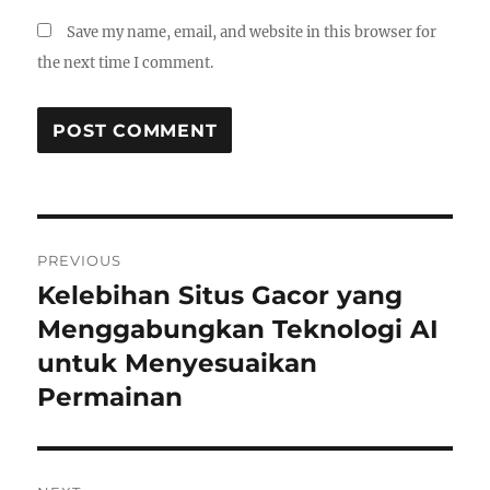
Save my name, email, and website in this browser for
the next time I comment.
Post
PREVIOUS
navigation
Kelebihan Situs Gacor yang
Previous
post:
Menggabungkan Teknologi AI
untuk Menyesuaikan
Permainan