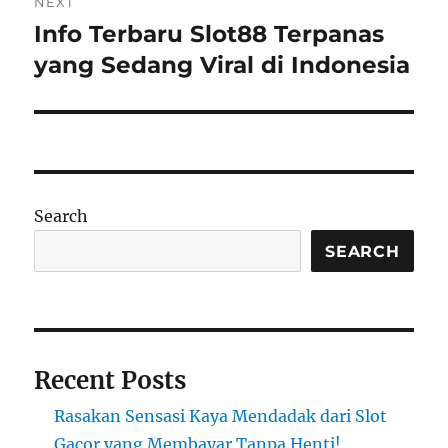
NEXT
Info Terbaru Slot88 Terpanas
Next
post:
yang Sedang Viral di Indonesia
Search
SEARCH
Recent Posts
Rasakan Sensasi Kaya Mendadak dari Slot
Gacor yang Membayar Tanpa Henti!