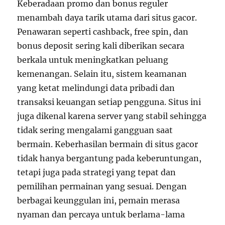
Keberadaan promo dan bonus reguler
menambah daya tarik utama dari situs gacor.
Penawaran seperti cashback, free spin, dan
bonus deposit sering kali diberikan secara
berkala untuk meningkatkan peluang
kemenangan. Selain itu, sistem keamanan
yang ketat melindungi data pribadi dan
transaksi keuangan setiap pengguna. Situs ini
juga dikenal karena server yang stabil sehingga
tidak sering mengalami gangguan saat
bermain. Keberhasilan bermain di situs gacor
tidak hanya bergantung pada keberuntungan,
tetapi juga pada strategi yang tepat dan
pemilihan permainan yang sesuai. Dengan
berbagai keunggulan ini, pemain merasa
nyaman dan percaya untuk berlama-lama