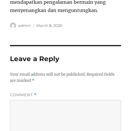
mendapatkan pengalaman bermain yang
menyenangkan dan menguntungkan.
Author
Posted
admin
March 8, 2026
on
Leave a Reply
Your email address will not be published.
Required fields
are marked
*
COMMENT
*