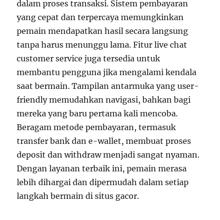
dalam proses transaksi. Sistem pembayaran
yang cepat dan terpercaya memungkinkan
pemain mendapatkan hasil secara langsung
tanpa harus menunggu lama. Fitur live chat
customer service juga tersedia untuk
membantu pengguna jika mengalami kendala
saat bermain. Tampilan antarmuka yang user-
friendly memudahkan navigasi, bahkan bagi
mereka yang baru pertama kali mencoba.
Beragam metode pembayaran, termasuk
transfer bank dan e-wallet, membuat proses
deposit dan withdraw menjadi sangat nyaman.
Dengan layanan terbaik ini, pemain merasa
lebih dihargai dan dipermudah dalam setiap
langkah bermain di situs gacor.