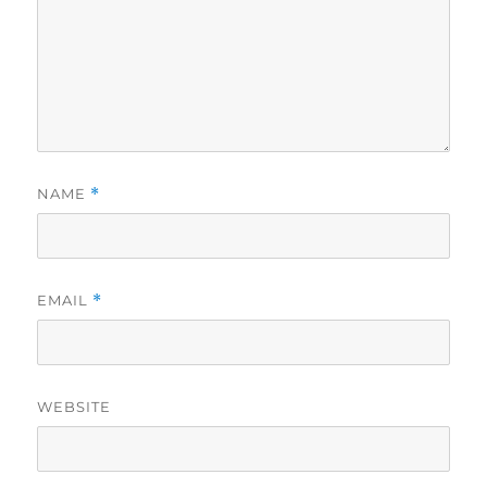
NAME
*
EMAIL
*
WEBSITE